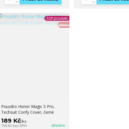
TOP produkt
Akce
Pouzdro Honor Magic 5 Pro,
Techsuit Confy Cover, černé
189 Kč
/
ks
skladem
156 Kč
bez DPH