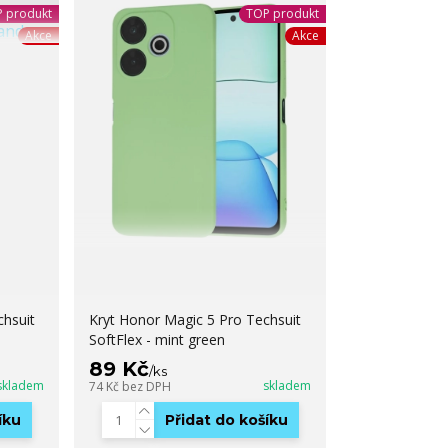
 produkt
TOP produkt
Akce
Akce
chsuit
Kryt Honor Magic 5 Pro Techsuit
SoftFlex - mint green
89 Kč
/
ks
skladem
skladem
74 Kč
bez DPH
íku
Přidat do košíku