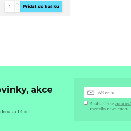
Přidat do košíku
vinky, akce
Souhlasím se
zpracová
rozesílky newsletteru.
ednou za 14 dní.