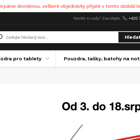
 čerpáme dovolenou, veškeré objednávky přijaté v tomto období b
Nevíte si rady? Zavolejte.
+420 
Hleda
zdra pro tablety
Pouzdra, tašky, batohy na no