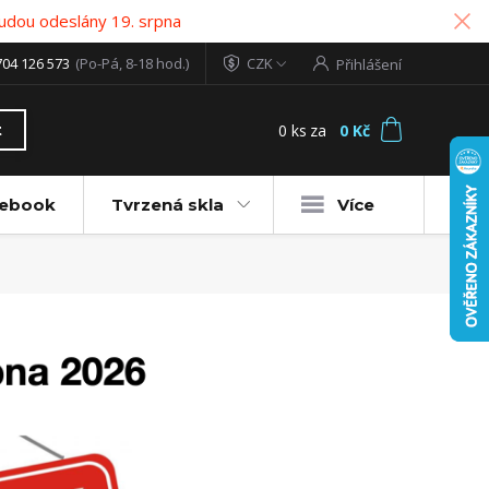
udou odeslány 19. srpna
704 126 573
(Po-Pá, 8-18 hod.)
CZK
Přihlášení
0
ks
za
0 Kč
t
tebook
Tvrzená skla
Více