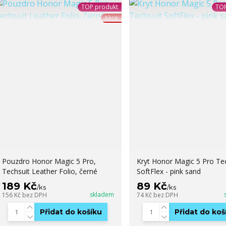
TOP produkt
TOP
Akce
Pouzdro Honor Magic 5 Pro,
Kryt Honor Magic 5 Pro Te
Techsuit Leather Folio, černé
SoftFlex - pink sand
189 Kč
89 Kč
/
ks
/
ks
skladem
156 Kč
bez DPH
74 Kč
bez DPH
Přidat do košíku
Přidat do koš