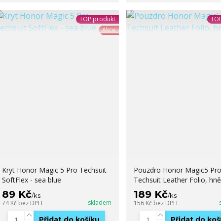
TOP produkt
TOP
Akce
Kryt Honor Magic 5 Pro Techsuit
Pouzdro Honor Magic5 Pro
SoftFlex - sea blue
Techsuit Leather Folio, hn
89 Kč
189 Kč
/
ks
/
ks
skladem
74 Kč
bez DPH
156 Kč
bez DPH
Přidat do košíku
Přidat do koš