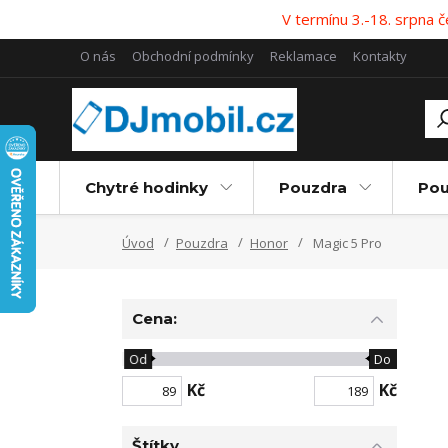
V termínu 3.-18. srpna
O nás
Obchodní podmínky
Reklamace
Kontakty
Chytré hodinky
Pouzdra
Pou
Úvod
Pouzdra
Honor
Magic 5 Pro
Cena:
Od
Do
Kč
Kč
Štítky