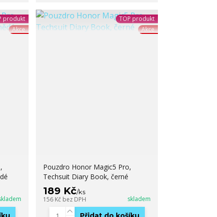
 produkt
TOP produkt
Akce
Akce
,
Pouzdro Honor Magic5 Pro,
ědé
Techsuit Diary Book, černé
189 Kč
/
ks
skladem
skladem
156 Kč
bez DPH
íku
Přidat do košíku