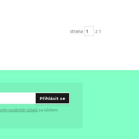
strana
z 1
Přihlásit se
ním osobních údajů
za účelem