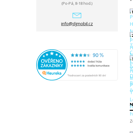
(Po-Pá, 8-18 hod.)
1
info@djmobil.cz
N
Z