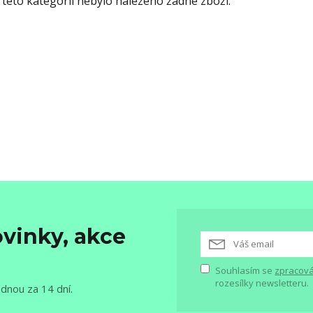
 této kategorii nebylo nalezeno žádné zboží.
vinky, akce
Souhlasím se
zpracová
rozesílky newsletteru.
ednou za 14 dní.