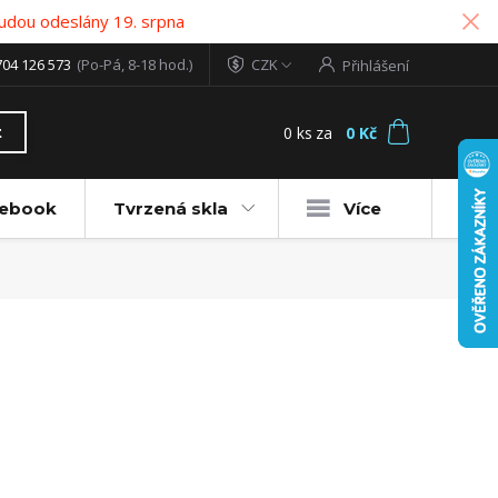
udou odeslány 19. srpna
704 126 573
(Po-Pá, 8-18 hod.)
CZK
Přihlášení
0
ks
za
0 Kč
t
tebook
Tvrzená skla
Více