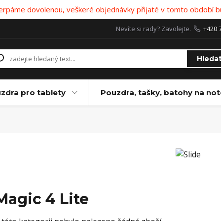
 čerpáme dovolenou, veškeré objednávky přijaté v tomto období b
Nevíte si rady? Zavolejte.
+420 
Hleda
zdra pro tablety
Pouzdra, tašky, batohy na no
Magic 4 Lite