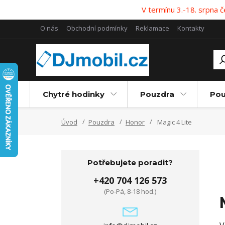
V termínu 3.-18. srpna
O nás
Obchodní podmínky
Reklamace
Kontakty
Chytré hodinky
Pouzdra
Pou
Úvod
Pouzdra
Honor
Magic 4 Lite
Potřebujete poradit?
+420 704 126 573
(Po-Pá, 8-18 hod.)