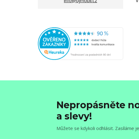
V
info@djmobil.cz
Nepropásněte no
a slevy!
Můžete se kdykoli odhlásit. Zasíláme j