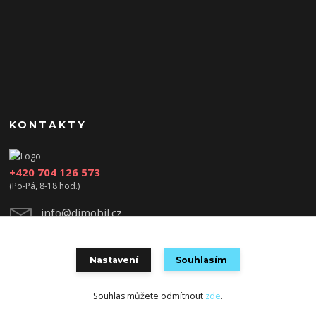
KONTAKTY
+420 704 126 573
(Po-Pá, 8-18 hod.)
info@djmobil.cz
Nastavení
Souhlasím
Souhlas můžete odmítnout
zde
.
Vytvořeno na
Eshop-rychle.cz