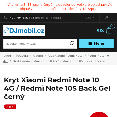
V termínu 3.-18. srpna čerpáme dovolenou, veškeré objednávky
přijaté v tomto období budou odeslány 19. srpna
+420 704 126 573
(Po-Pá, 8-18 hod.)
CZK
0
0 Kč
Menu
Úvod
Pouzdra
Xiaomi
řada Xiaomi Redmi Note
Redmi Note 10
4G
Kryt Xiaomi Redmi Note 10 4G / Redmi Note 10S Back Gel černý
Kryt Xiaomi Redmi Note 10
4G / Redmi Note 10S Back Gel
černý
Akce