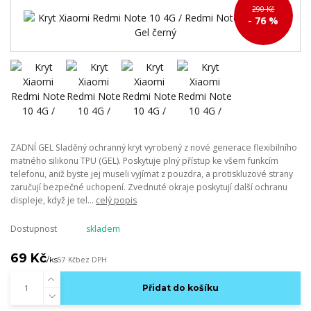
290 Kč
- 76 %
ZADNÍ GEL Sladěný ochranný kryt vyrobený z nové generace flexibilního
matného silikonu TPU (GEL). Poskytuje plný přístup ke všem funkcím
telefonu, aniž byste jej museli vyjímat z pouzdra, a protiskluzové strany
zaručují bezpečné uchopení. Zvednuté okraje poskytují další ochranu
displeje, když je tel...
celý popis
Dostupnost
skladem
69 Kč
/
ks
57 Kč
bez DPH
Přidat do košíku