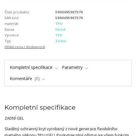
Číslo produktu:
5900495907370
EAN kód:
5900495907370
materiál:
TPU
Barva:
černá
Výrobce:
TFO
Typ:
Zadní
Hlídat cenu / dostupnost
Kompletní specifikace
Parametry
Komentáře
0
Kompletní specifikace
ZADNÍ GEL
Sladěný ochranný kryt vyrobený z nové generace flexibilního
matného silikonu TPU (GEL). Poskytuje plný přístup ke všem funkcím