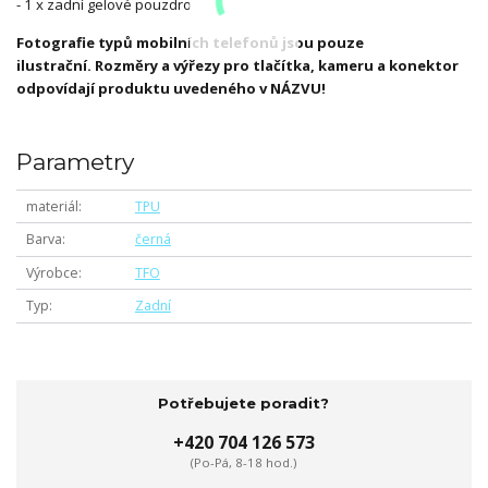
- 1 x zadní gelové pouzdro
Fotografie typů mobilních telefonů jsou pouze
ilustrační. Rozměry a výřezy pro tlačítka, kameru a konektor
odpovídají produktu uvedeného v NÁZVU!
Parametry
materiál
TPU
Barva
černá
Výrobce
TFO
Typ
Zadní
Potřebujete poradit?
+420 704 126 573
(Po-Pá, 8-18 hod.)