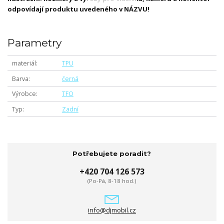
odpovídají produktu uvedeného v NÁZVU!
Parametry
materiál
TPU
Barva
černá
Výrobce
TFO
Typ
Zadní
Potřebujete poradit?
+420 704 126 573
(Po-Pá, 8-18 hod.)
info@djmobil.cz