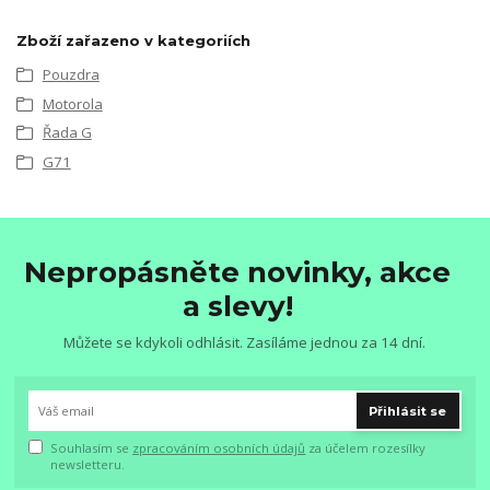
Zboží zařazeno v kategoriích
Pouzdra
Motorola
Řada G
G71
Nepropásněte novinky, akce
a slevy!
Můžete se kdykoli odhlásit. Zasíláme jednou za 14 dní.
Přihlásit se
Souhlasím se
zpracováním osobních údajů
za účelem rozesílky
newsletteru.