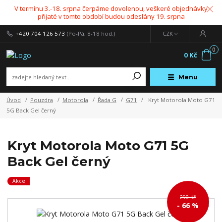
V termínu 3.-18. srpna čerpáme dovolenou, veškeré objednávky
přijaté v tomto období budou odeslány 19. srpna
+420 704 126 573
(Po-Pá, 8-18 hod.)
CZK
0
0 Kč
Menu
Úvod
Pouzdra
Motorola
Řada G
G71
Kryt Motorola Moto G71
5G Back Gel černý
Kryt Motorola Moto G71 5G
Back Gel černý
Akce
290 Kč
- 66 %