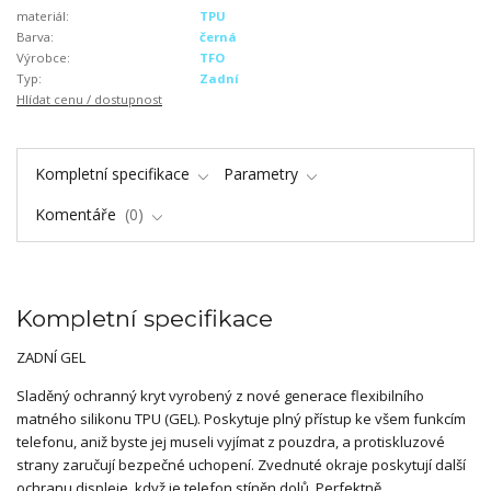
materiál:
TPU
Barva:
černá
Výrobce:
TFO
Typ:
Zadní
Hlídat cenu / dostupnost
Kompletní specifikace
Parametry
Komentáře
0
Kompletní specifikace
ZADNÍ GEL
Sladěný ochranný kryt vyrobený z nové generace flexibilního
matného silikonu TPU (GEL). Poskytuje plný přístup ke všem funkcím
telefonu, aniž byste jej museli vyjímat z pouzdra, a protiskluzové
strany zaručují bezpečné uchopení. Zvednuté okraje poskytují další
ochranu displeje, když je telefon stíněn dolů. Perfektně