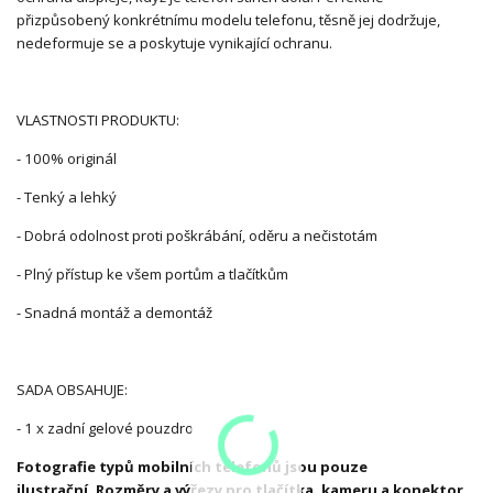
přizpůsobený konkrétnímu modelu telefonu, těsně jej dodržuje,
nedeformuje se a poskytuje vynikající ochranu.
VLASTNOSTI PRODUKTU:
- 100% originál
- Tenký a lehký
- Dobrá odolnost proti poškrábání, oděru a nečistotám
- Plný přístup ke všem portům a tlačítkům
- Snadná montáž a demontáž
SADA OBSAHUJE:
- 1 x zadní gelové pouzdro
Fotografie typů mobilních telefonů jsou pouze
ilustrační. Rozměry a výřezy pro tlačítka, kameru a konektor