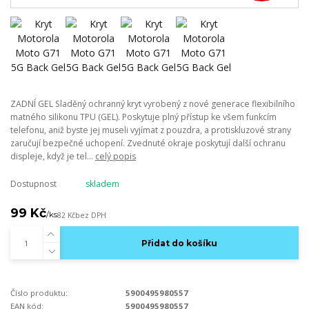
ZADNÍ GEL Sladěný ochranný kryt vyrobený z nové generace flexibilního
matného silikonu TPU (GEL). Poskytuje plný přístup ke všem funkcím
telefonu, aniž byste jej museli vyjímat z pouzdra, a protiskluzové strany
zaručují bezpečné uchopení. Zvednuté okraje poskytují další ochranu
displeje, když je tel...
celý popis
Dostupnost
skladem
99 Kč
/
ks
82 Kč
bez DPH
Přidat do košíku
Číslo produktu:
5900495980557
EAN kód:
5900495980557