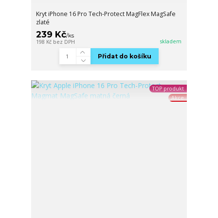
Kryt iPhone 16 Pro Tech-Protect MagFlex MagSafe
zlaté
239 Kč
/
ks
skladem
198 Kč
bez DPH
Přidat do košíku
TOP produkt
Akce