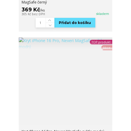
MagSafe černý
369 Kč
/
ks
skladem
305 Kč
bez DPH
Přidat do košíku
TOP produkt
Akce