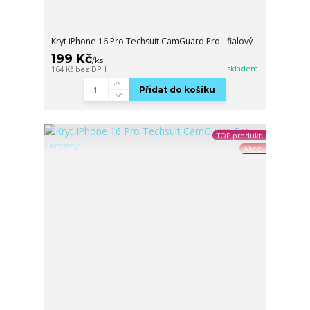
Kryt iPhone 16 Pro Techsuit CamGuard Pro - fialový
199 Kč
/
ks
skladem
164 Kč
bez DPH
Přidat do košíku
TOP produkt
Akce