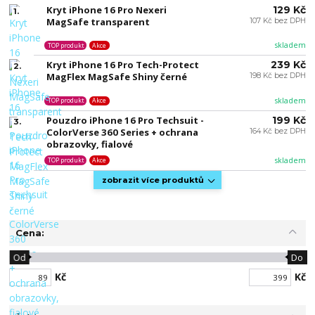
Kryt iPhone 16 Pro Nexeri
129 Kč
1.
MagSafe transparent
107 Kč bez DPH
skladem
TOP produkt
Akce
Kryt iPhone 16 Pro Tech-Protect
239 Kč
2.
MagFlex MagSafe Shiny černé
198 Kč bez DPH
skladem
TOP produkt
Akce
Pouzdro iPhone 16 Pro Techsuit -
199 Kč
3.
ColorVerse 360 Series + ochrana
164 Kč bez DPH
obrazovky, fialové
skladem
TOP produkt
Akce
zobrazit více produktů
Cena:
Od
Do
Kč
Kč