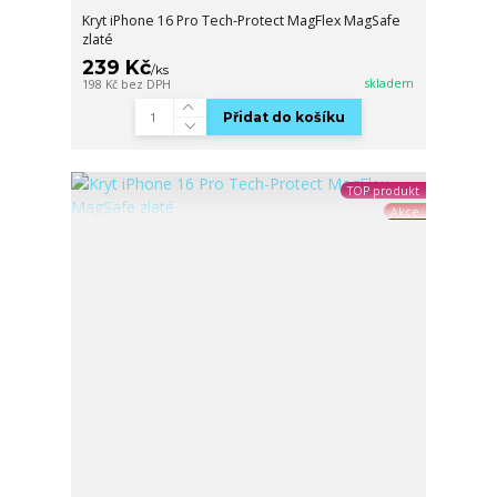
Kryt iPhone 16 Pro Tech-Protect MagFlex MagSafe
zlaté
239 Kč
/
ks
skladem
198 Kč
bez DPH
Přidat do košíku
TOP produkt
Akce