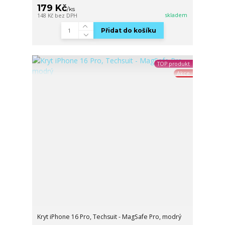
179 Kč
/
ks
skladem
148 Kč
bez DPH
Přidat do košíku
TOP produkt
Akce
Kryt iPhone 16 Pro, Techsuit - MagSafe Pro, modrý