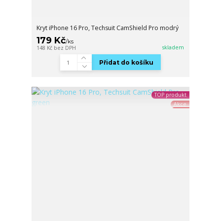
Kryt iPhone 16 Pro, Techsuit CamShield Pro modrý
179 Kč
/
ks
skladem
148 Kč
bez DPH
Přidat do košíku
TOP produkt
Akce