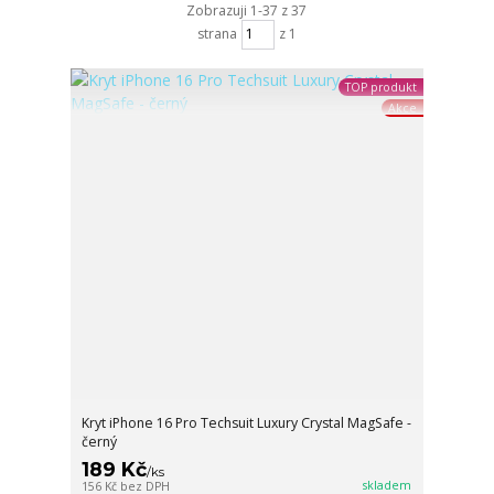
Zobrazuji 1-37 z 37
strana
z 1
TOP produkt
Akce
Kryt iPhone 16 Pro Techsuit Luxury Crystal MagSafe -
černý
189 Kč
/
ks
skladem
156 Kč
bez DPH