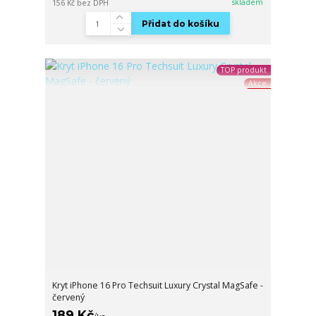
skladem
156 Kč
bez DPH
Přidat do košíku
TOP produkt
Akce
Kryt iPhone 16 Pro Techsuit Luxury Crystal MagSafe -
červený
189 Kč