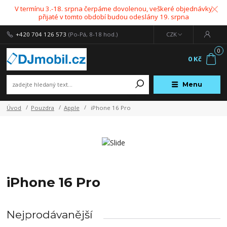
V termínu 3.-18. srpna čerpáme dovolenou, veškeré objednávky
přijaté v tomto období budou odeslány 19. srpna
+420 704 126 573
(Po-Pá, 8-18 hod.)
CZK
0
0 Kč
Menu
Úvod
Pouzdra
Apple
iPhone 16 Pro
iPhone 16 Pro
Nejprodávanější