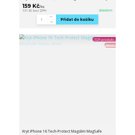
159 Kč
/
ks
skladem
131 Kč
bez DPH
Přidat do košíku
TOP produkt
Akce
Kryt iPhone 16 Tech-Protect Magslim MagSafe