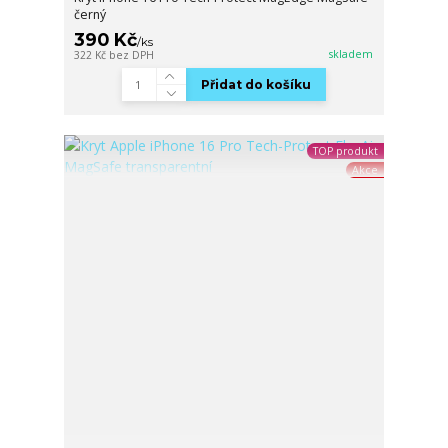
černý
390 Kč
/
ks
skladem
322 Kč
bez DPH
Přidat do košíku
TOP produkt
Akce