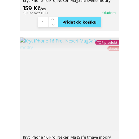
Kryt iPhone 16 Pro, Nexeri MagSafe světle modrý
159 Kč
/
ks
skladem
131 Kč
bez DPH
Přidat do košíku
TOP produkt
Akce
Kryt iPhone 16 Pro, Nexeri MagSafe tmavě modrý