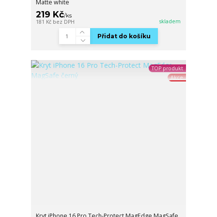
Matte white
219 Kč
/
ks
skladem
181 Kč
bez DPH
Přidat do košíku
TOP produkt
Akce
Kryt iPhone 16 Pro Tech-Protect MagEdge MagSafe