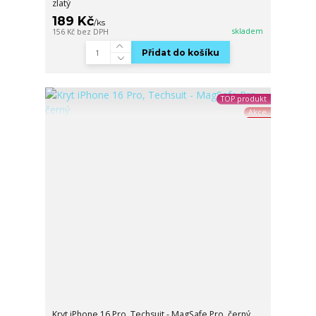
zlatý
189 Kč
/
ks
skladem
156 Kč
bez DPH
Přidat do košíku
TOP produkt
Akce
Kryt iPhone 16 Pro, Techsuit - MagSafe Pro, černý