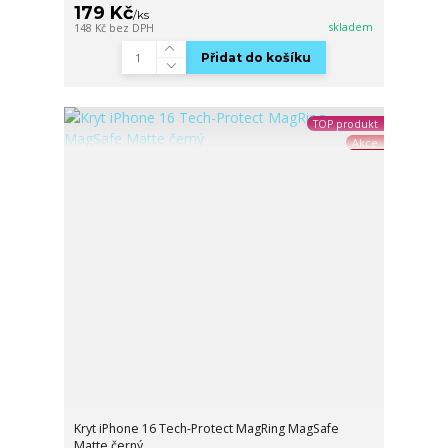
179 Kč
/
ks
skladem
148 Kč
bez DPH
Přidat do košíku
TOP produkt
Akce
Kryt iPhone 16 Tech-Protect MagRing MagSafe
Matte černý