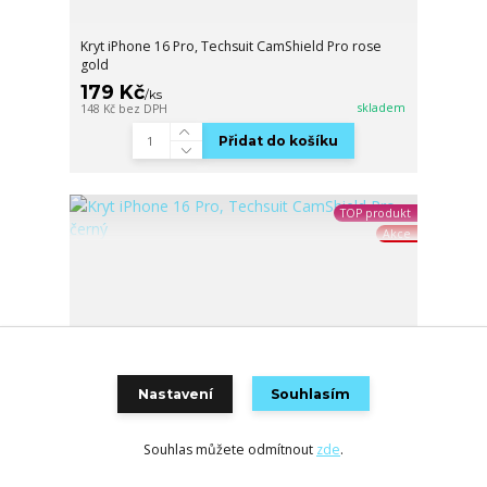
Kryt iPhone 16 Pro, Techsuit CamShield Pro rose
gold
179 Kč
/
ks
skladem
148 Kč
bez DPH
Přidat do košíku
TOP produkt
Akce
Nastavení
Souhlasím
Souhlas můžete odmítnout
zde
.