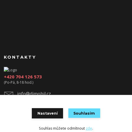
KONTAKTY
+420 704 126 573
(Po-Pá, 8-18 hod.)
info@djmobil.cz
Nastavení
Souhlasím
Souhlas můžete odmítnout
zde
.
Vytvořeno na
Eshop-rychle.cz