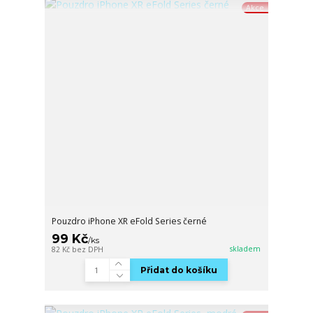
Akce
Pouzdro iPhone XR eFold Series černé
99 Kč
/
ks
skladem
82 Kč
bez DPH
Přidat do košíku