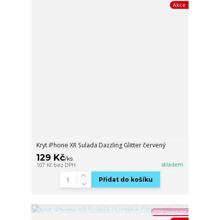
Akce
Kryt iPhone XR Sulada Dazzling Glitter červený
129 Kč
/
ks
skladem
107 Kč
bez DPH
Přidat do košíku
TOP produkt