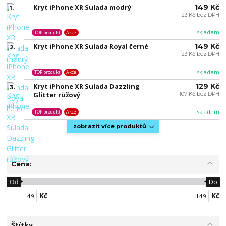
Kryt iPhone XR Sulada modrý
149 Kč
1.
123 Kč bez DPH
skladem
TOP produkt
Akce
Kryt iPhone XR Sulada Royal černé
149 Kč
2.
123 Kč bez DPH
skladem
TOP produkt
Akce
Kryt iPhone XR Sulada Dazzling
129 Kč
3.
Glitter růžový
107 Kč bez DPH
skladem
TOP produkt
Akce
zobrazit více produktů
Cena:
Od
Do
Kč
Kč
Štítky