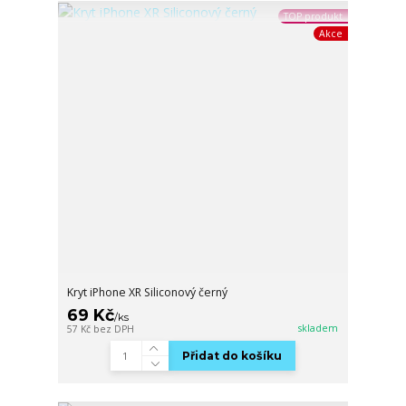
TOP produkt
Akce
Kryt iPhone XR Siliconový černý
69 Kč
/
ks
skladem
57 Kč
bez DPH
Přidat do košíku