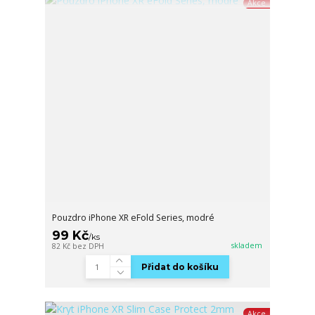
Akce
Pouzdro iPhone XR eFold Series, modré
99 Kč
/
ks
skladem
82 Kč
bez DPH
Přidat do košíku
Akce