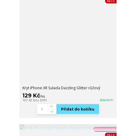
Akce
Kryt iPhone XR Sulada Dazzling Glitter růžový
129 Kč
/
ks
skladem
107 Kč
bez DPH
Přidat do košíku
TOP produkt
Akce