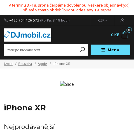
V termínu 3.-18. srpna čerpáme dovolenou, veškeré objednávky
přijaté v tomto období budou odeslány 19. srpna
+420 704 126 573
(Po-Pá, 8-18 hod.)
CZK
0
0 Kč
Menu
Úvod
Pouzdra
Apple
iPhone XR
iPhone XR
Nejprodávanější