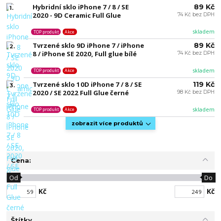
Hybridní sklo iPhone 7 / 8 / SE
89 Kč
1.
2020 - 9D Ceramic Full Glue
74 Kč bez DPH
skladem
TOP produkt
Akce
Tvrzené sklo 9D iPhone 7 / iPhone
89 Kč
2.
8 / iPhone SE 2020, Full glue bílé
74 Kč bez DPH
skladem
TOP produkt
Akce
Tvrzené sklo 10D iPhone 7 / 8 / SE
119 Kč
3.
2020 / SE 2022 Full Glue černé
98 Kč bez DPH
skladem
TOP produkt
Akce
zobrazit více produktů
Cena:
Od
Do
Kč
Kč
Štítky