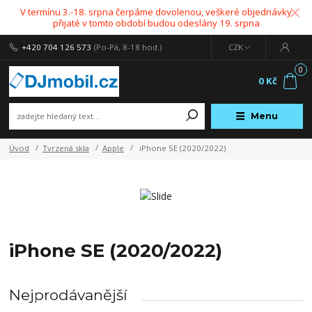
V termínu 3.-18. srpna čerpáme dovolenou, veškeré objednávky
přijaté v tomto období budou odeslány 19. srpna
+420 704 126 573
(Po-Pá, 8-18 hod.)
CZK
0
0 Kč
Menu
Úvod
Tvrzená skla
Apple
iPhone SE (2020/2022)
iPhone SE (2020/2022)
Nejprodávanější