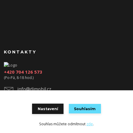
KONTAKTY
+420 704 126 573
(Po-Pá, 8-18 hod.)
info@djmobil.cz
Nastavení
Souhlasím
Souhlas můžete odmítnout
zde
.
Vytvořeno na
Eshop-rychle.cz