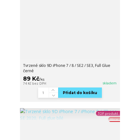
Tvrzené sklo 9D iPhone 7 / 8 / SE2 / SE3, Full Glue
černé
89 Kč
/
ks
skladem
74 Kč
bez DPH
Přidat do košíku
TOP produkt
Akce