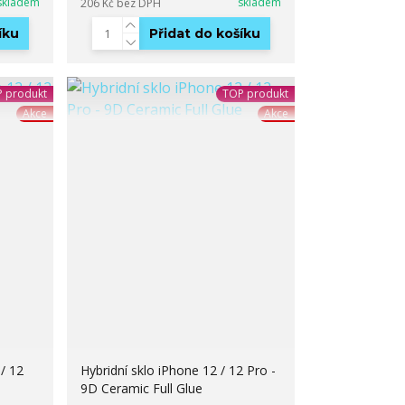
skladem
skladem
206 Kč
bez DPH
íku
Přidat do košíku
 produkt
TOP produkt
Akce
Akce
/ 12
Hybridní sklo iPhone 12 / 12 Pro -
9D Ceramic Full Glue