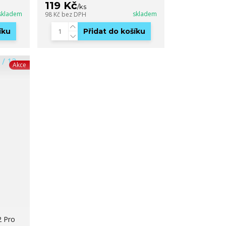
119 Kč
/
ks
skladem
skladem
98 Kč
bez DPH
íku
Přidat do košíku
Akce
2 Pro