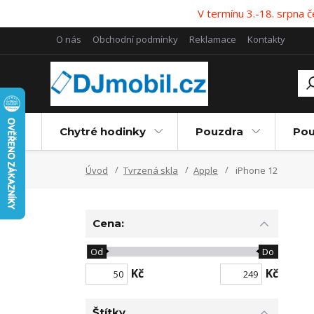
V termínu 3.-18. srpna
O nás
Obchodní podmínky
Reklamace
Kontakty
Chytré hodinky
Pouzdra
Pou
Úvod
Tvrzená skla
Apple
iPhone 12
Cena:
Od
Do
Kč
Kč
Štítky