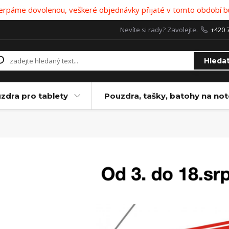
 čerpáme dovolenou, veškeré objednávky přijaté v tomto období b
Nevíte si rady? Zavolejte.
+420 
Hleda
zdra pro tablety
Pouzdra, tašky, batohy na no