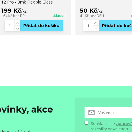
12 Pro - 3mk Flexible Glass
199 Kč
50 Kč
/
ks
/
ks
skladem
164 Kč
bez DPH
41 Kč
bez DPH
Přidat do košíku
Přidat do koš
vinky, akce
Souhlasím se
zpracová
rozesílky newsletteru.
ednou za 14 dní.