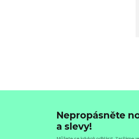
Nepropásněte no
a slevy!
Můžete se kdykoli odhlásit. Zasíláme j