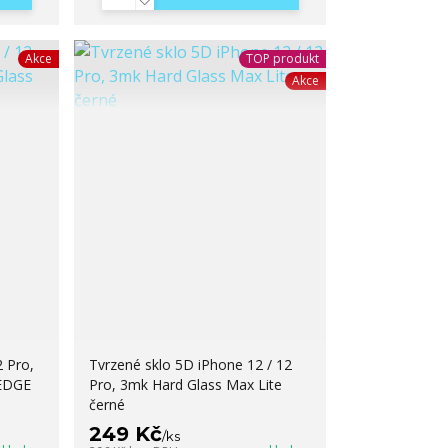
Akce
TOP produkt
Akce
2 Pro,
Tvrzené sklo 5D iPhone 12 / 12
EDGE
Pro, 3mk Hard Glass Max Lite
černé
249 Kč
/
ks