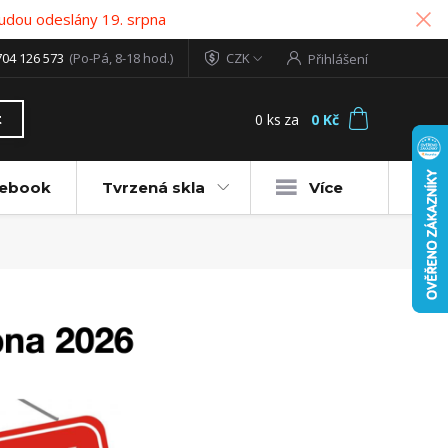
udou odeslány 19. srpna
704 126 573
(Po-Pá, 8-18 hod.)
CZK
Přihlášení
0
ks
za
0 Kč
t
tebook
Tvrzená skla
Více