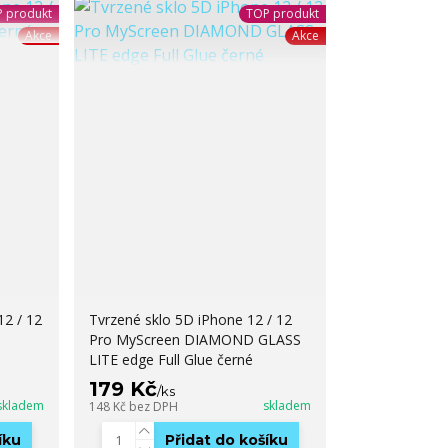
 produkt
TOP produkt
Akce
Akce
12 / 12
Tvrzené sklo 5D iPhone 12 / 12
Pro MyScreen DIAMOND GLASS
LITE edge Full Glue černé
179 Kč
/
ks
skladem
skladem
148 Kč
bez DPH
íku
Přidat do košíku