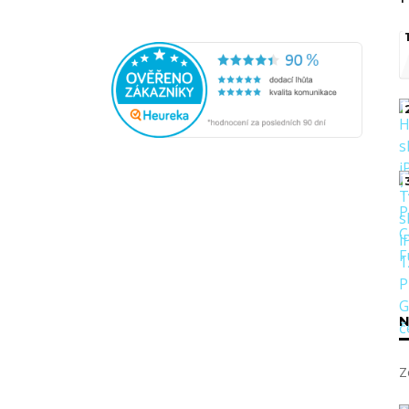
1
N
Z