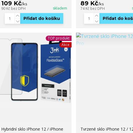
109 Kč
89 Kč
/
ks
/
ks
skladem
90 Kč
bez DPH
74 Kč
bez DPH
Přidat do košíku
Přidat do koš
TOP produkt
Akce
Hybridní sklo iPhone 12 / iPhone
Tvrzené sklo iPhone 12 / 1