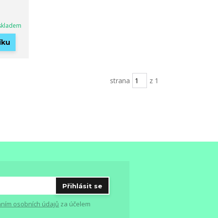
skladem
íku
strana
z 1
Přihlásit se
ním osobních údajů
za účelem