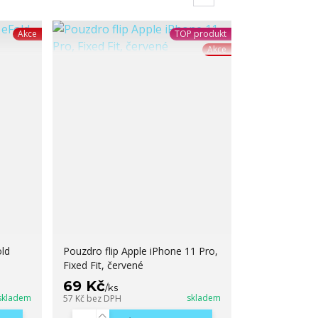
Akce
TOP produkt
Akce
ld
Pouzdro flip Apple iPhone 11 Pro,
Fixed Fit, červené
69 Kč
/
ks
skladem
skladem
57 Kč
bez DPH