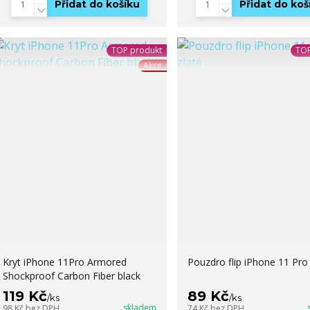
Přidat do košíku
Přidat do koš
TOP produkt
TOP
Akce
Kryt iPhone 11Pro Armored
Pouzdro flip iPhone 11 Pro 
Shockproof Carbon Fiber black
119 Kč
89 Kč
/
ks
/
ks
skladem
98 Kč
bez DPH
74 Kč
bez DPH