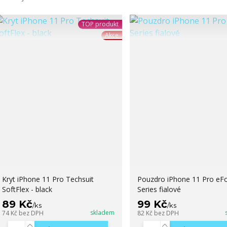
TOP produkt
Akce
Kryt iPhone 11 Pro Techsuit
Pouzdro iPhone 11 Pro eFo
SoftFlex - black
Series fialové
89 Kč
99 Kč
/
ks
/
ks
skladem
74 Kč
bez DPH
82 Kč
bez DPH