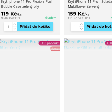
Kryt Iphone 11 Pro Flexible Push
Kryt iPhone 11 Pro - Sulad
Bubble Case zelený-bílý
Multiflower červený
119 Kč
159 Kč
/
ks
/
ks
skladem
98 Kč
bez DPH
131 Kč
bez DPH
Přidat do košíku
Přidat do koš
TOP produkt
TOP
Akce