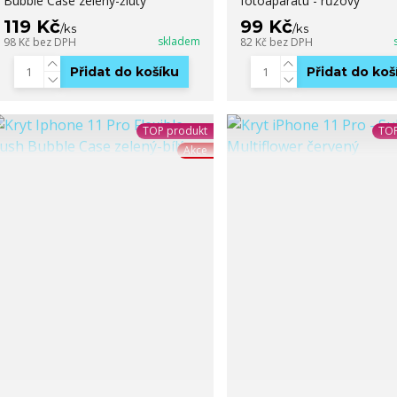
Bubble Case zelený-žlutý
fotoaparátu - růžový
119 Kč
99 Kč
/
ks
/
ks
skladem
98 Kč
bez DPH
82 Kč
bez DPH
Přidat do košíku
Přidat do koš
TOP produkt
TOP
Akce