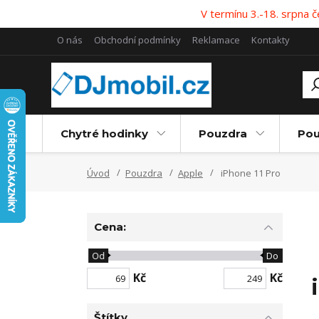
V termínu 3.-18. srpna
O nás
Obchodní podmínky
Reklamace
Kontakty
Chytré hodinky
Pouzdra
Pou
Úvod
Pouzdra
Apple
iPhone 11 Pro
Cena:
Od
Do
Kč
Kč
Štítky