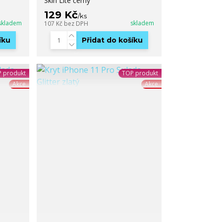
Skin Lite černý
129 Kč
/
ks
skladem
skladem
107 Kč
bez DPH
íku
Přidat do košíku
 produkt
TOP produkt
Akce
Akce