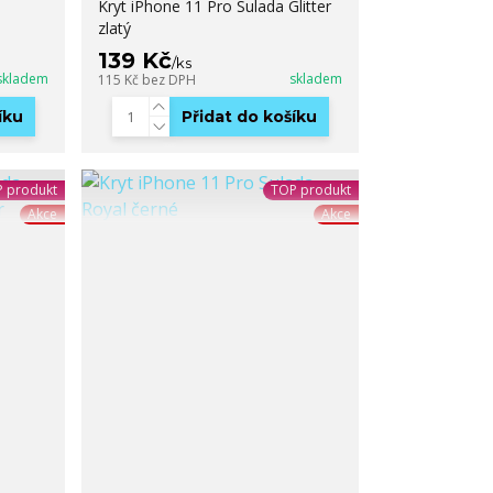
a
Kryt iPhone 11 Pro Sulada Glitter
zlatý
139 Kč
/
ks
skladem
skladem
115 Kč
bez DPH
íku
Přidat do košíku
 produkt
TOP produkt
Akce
Akce