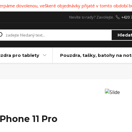
 čerpáme dovolenou, veškeré objednávky přijaté v tomto období b
Nevíte si rady? Zavolejte.
+420 
Hleda
zdra pro tablety
Pouzdra, tašky, batohy na no
iPhone 11 Pro