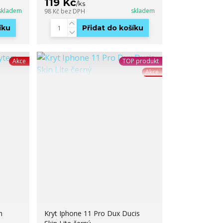
119 Kč
/
ks
skladem
skladem
98 Kč
bez DPH
íku
Přidat do košíku
Akce
TOP produkt
Akce
m
Kryt Iphone 11 Pro Dux Ducis