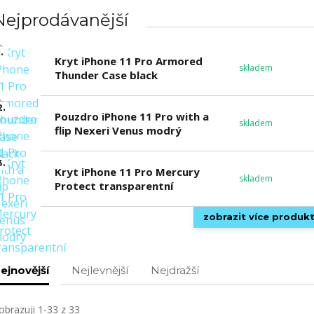
Nejprodávanější
.
Kryt iPhone 11 Pro Armored
skladem
Thunder Case black
2.
Pouzdro iPhone 11 Pro with a
skladem
flip Nexeri Venus modrý
3.
Kryt iPhone 11 Pro Mercury
skladem
Protect transparentní
zobrazit více produk
ejnovější
Nejlevnější
Nejdražší
obrazuji 1-33 z 33