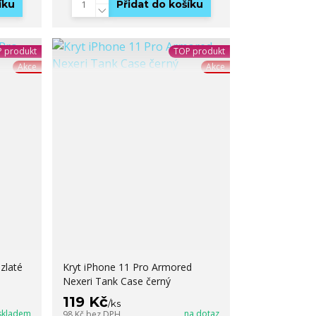
íku
Přidat do košíku
 produkt
TOP produkt
Akce
Akce
zlaté
Kryt iPhone 11 Pro Armored
Nexeri Tank Case černý
119 Kč
/
ks
skladem
na dotaz
98 Kč
bez DPH