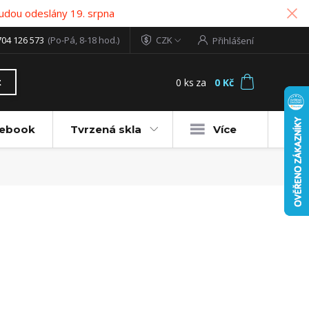
udou odeslány 19. srpna
704 126 573
(Po-Pá, 8-18 hod.)
CZK
Přihlášení
0
ks
za
0 Kč
t
tebook
Tvrzená skla
Více