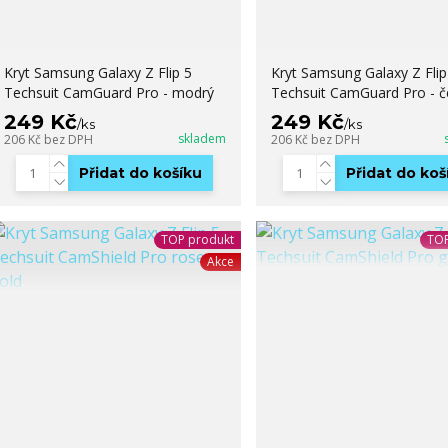
Kryt Samsung Galaxy Z Flip 5
Kryt Samsung Galaxy Z Flip
Techsuit CamGuard Pro - modrý
Techsuit CamGuard Pro - č
249 Kč
249 Kč
/
ks
/
ks
skladem
206 Kč
bez DPH
206 Kč
bez DPH
Přidat do košíku
Přidat do koš
TOP produkt
TOP
Akce