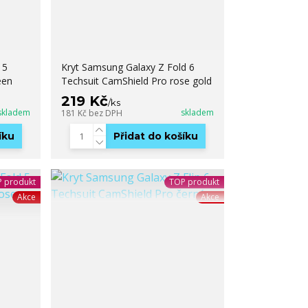
 5
Kryt Samsung Galaxy Z Fold 6
een
Techsuit CamShield Pro rose gold
219 Kč
/
ks
skladem
skladem
181 Kč
bez DPH
íku
Přidat do košíku
 produkt
TOP produkt
Akce
Akce