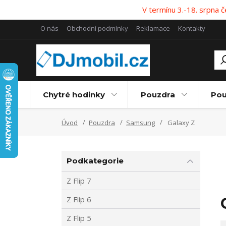
V termínu 3.-18. srpna
O nás
Obchodní podmínky
Reklamace
Kontakty
Chytré hodinky
Pouzdra
Pou
Úvod
Pouzdra
Samsung
Galaxy Z
Podkategorie
Z Flip 7
Z Flip 6
Z Flip 5