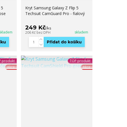
 5
Kryt Samsung Galaxy Z Flip 5
ose
Techsuit CamGuard Pro - fialový
249 Kč
/
ks
skladem
skladem
206 Kč
bez DPH
íku
Přidat do košíku
 produkt
TOP produkt
Akce
Akce