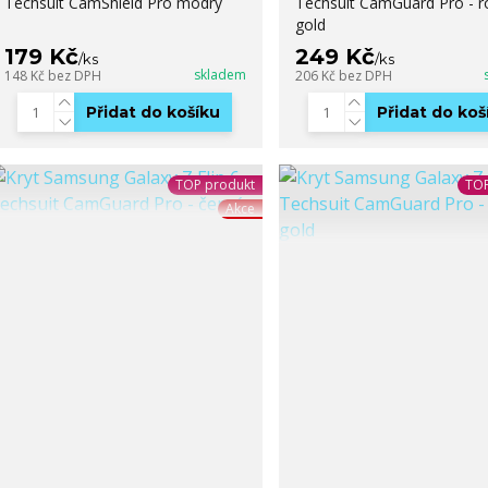
Techsuit CamShield Pro modrý
Techsuit CamGuard Pro - r
gold
179 Kč
249 Kč
/
ks
/
ks
skladem
148 Kč
bez DPH
206 Kč
bez DPH
Přidat do košíku
Přidat do koš
TOP produkt
TOP
Akce