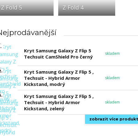
Z Fold 5
Z Fold 4
Nejprodávanější
.
Kryt Samsung Galaxy Z Flip 5
skladem
Techsuit CamShield Pro černý
2.
Kryt Samsung Galaxy Z Flip 5 ,
Techsuit - Hybrid Armor
skladem
Kickstand, modrý
3.
Kryt Samsung Galaxy Z Flip 5 ,
Techsuit - Hybrid Armor
skladem
Kickstand, zelený
zobrazit více produk