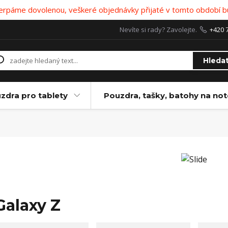
 čerpáme dovolenou, veškeré objednávky přijaté v tomto období b
Nevíte si rady? Zavolejte.
+420 
Hleda
zdra pro tablety
Pouzdra, tašky, batohy na no
Galaxy Z