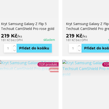
Kryt Samsung Galaxy Z Flip 5
Kryt Samsung Galaxy Z Flip
Techsuit CamShield Pro rose gold
Techsuit CamShield Pro gr
219 Kč
219 Kč
/
ks
/
ks
skladem
181 Kč
bez DPH
181 Kč
bez DPH
Přidat do košíku
Přidat do koš
TOP produkt
TOP
Akce