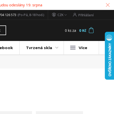
udou odeslány 19. srpna
704 126 573
(Po-Pá, 8-18 hod.)
CZK
Přihlášení
0
ks
za
0 Kč
t
tebook
Tvrzená skla
Více