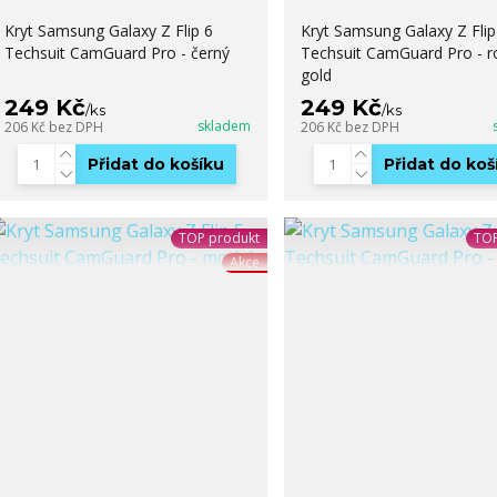
Kryt Samsung Galaxy Z Flip 6
Kryt Samsung Galaxy Z Flip
Techsuit CamGuard Pro - černý
Techsuit CamGuard Pro - r
gold
249 Kč
249 Kč
/
ks
/
ks
skladem
206 Kč
bez DPH
206 Kč
bez DPH
Přidat do košíku
Přidat do koš
TOP produkt
TOP
Akce