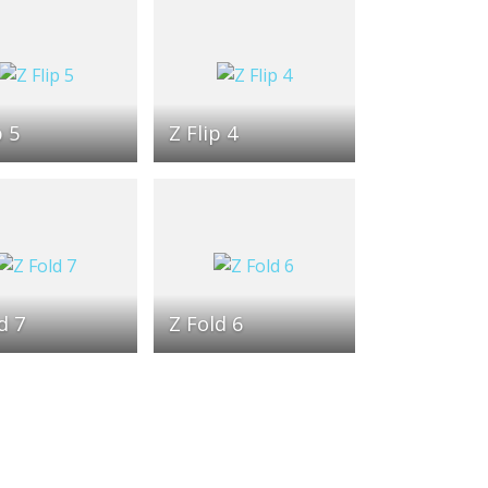
p 5
Z Flip 4
d 7
Z Fold 6