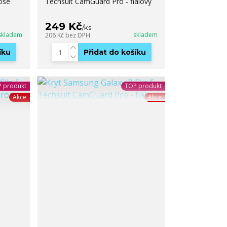
ose
Techsuit CamGuard Pro - fialový
249 Kč
/
ks
skladem
skladem
206 Kč
bez DPH
íku
Přidat do košíku
 produkt
TOP produkt
Akce
Akce