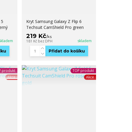
 5
Kryt Samsung Galaxy Z Flip 6
erný
Techsuit CamShield Pro green
219 Kč
/
ks
skladem
skladem
181 Kč
bez DPH
íku
Přidat do košíku
 produkt
TOP produkt
Akce
Akce