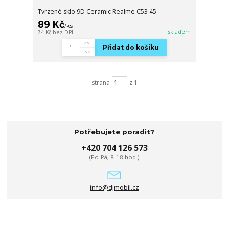
Tvrzené sklo 9D Ceramic Realme C53 45
89 Kč
/
ks
skladem
74 Kč
bez DPH
Přidat do košíku
strana
z 1
Potřebujete poradit?
+420 704 126 573
(Po-Pá, 8-18 hod.)
info@djmobil.cz