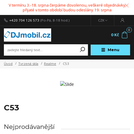
V termínu 3.-18. srpna čerpáme dovolenou, veškeré objednávky
přijaté v tomto období budou odeslány 19. srpna
+420 704 126 573
(Po-Pá, 8-18 hod.)
CZK
0
0 Kč
Menu
Úvod
Tvrzená skla
Realme
C53
C53
Nejprodávanější