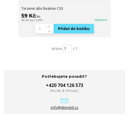
Tvrzené sklo Realme C33
59 Kč
/
ks
skladem
49 Kč
bez DPH
Přidat do košíku
strana
z 1
Potřebujete poradit?
+420 704 126 573
(Po-Pá, 8-18 hod.)
info@djmobil.cz