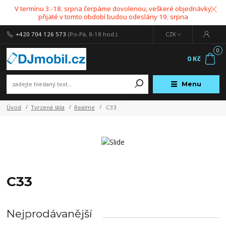
V termínu 3.-18. srpna čerpáme dovolenou, veškeré objednávky
přijaté v tomto období budou odeslány 19. srpna
+420 704 126 573
(Po-Pá, 8-18 hod.)
CZK
0
0 Kč
Menu
Úvod
Tvrzená skla
Realme
C33
C33
Nejprodávanější