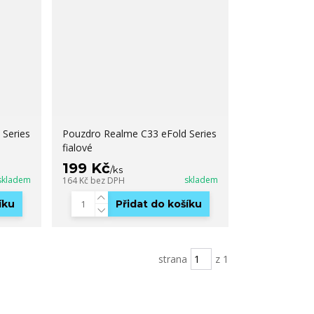
 Series
Pouzdro Realme C33 eFold Series
fialové
199 Kč
/
ks
skladem
skladem
164 Kč
bez DPH
íku
Přidat do košíku
strana
z 1