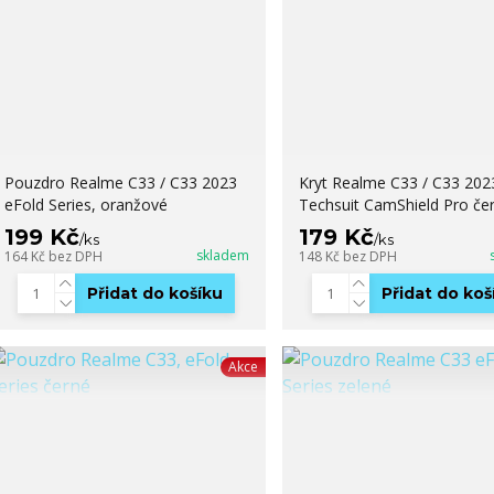
Pouzdro Realme C33 / C33 2023
Kryt Realme C33 / C33 202
eFold Series, oranžové
Techsuit CamShield Pro če
199 Kč
179 Kč
/
ks
/
ks
skladem
164 Kč
bez DPH
148 Kč
bez DPH
Přidat do košíku
Přidat do koš
Akce