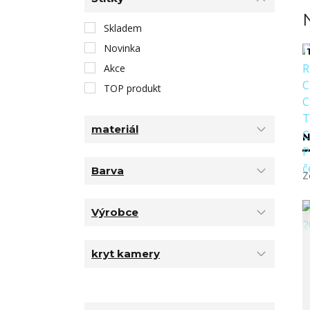
Skladem
Novinka
1
Akce
TOP produkt
materiál
N
Barva
Z
Výrobce
kryt kamery