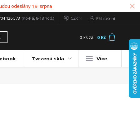
udou odeslány 19. srpna
704 126 573
(Po-Pá, 8-18 hod.)
CZK
Přihlášení
0
ks
za
0 Kč
t
tebook
Tvrzená skla
Více