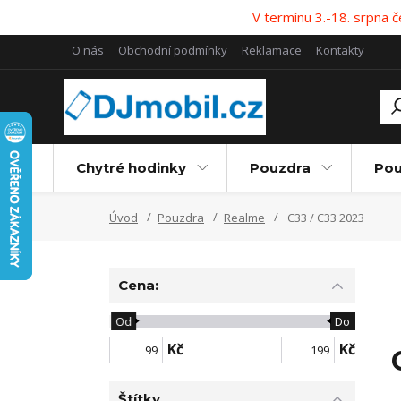
V termínu 3.-18. srpna
O nás
Obchodní podmínky
Reklamace
Kontakty
Chytré hodinky
Pouzdra
Pou
Úvod
Pouzdra
Realme
C33 / C33 2023
Cena:
Od
Do
Kč
Kč
Štítky