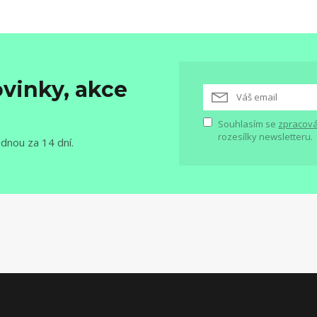
vinky, akce
Souhlasím se
zpracová
rozesílky newsletteru.
ednou za 14 dní.