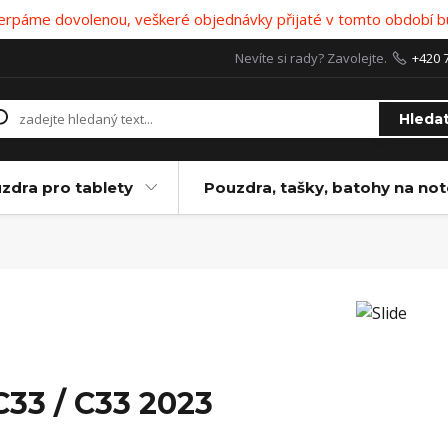
 čerpáme dovolenou, veškeré objednávky přijaté v tomto období b
Nevíte si rady? Zavolejte.
+420 
Hleda
zdra pro tablety
Pouzdra, tašky, batohy na no
C33 / C33 2023