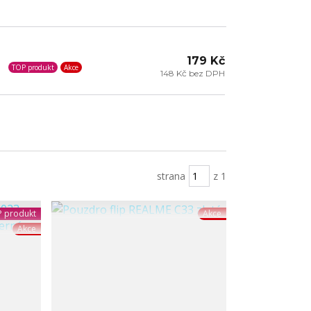
179 Kč
TOP produkt
Akce
148 Kč bez DPH
strana
z 1
 produkt
Akce
Akce