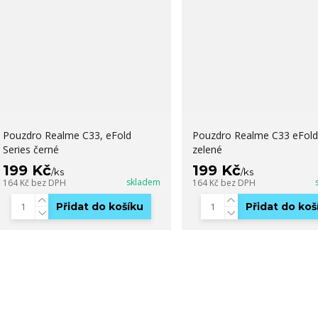
Pouzdro Realme C33, eFold
Pouzdro Realme C33 eFold
Series černé
zelené
199 Kč
199 Kč
/
ks
/
ks
skladem
164 Kč
bez DPH
164 Kč
bez DPH
Přidat do košíku
Přidat do koš