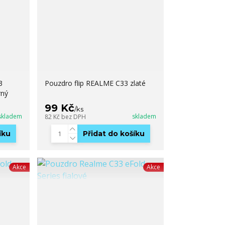
3
Pouzdro flip REALME C33 zlaté
rný
99 Kč
/
ks
skladem
skladem
82 Kč
bez DPH
íku
Přidat do košíku
Akce
Akce