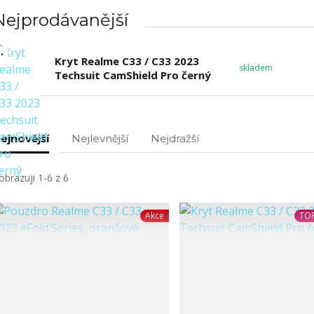
Nejprodávanější
.
Kryt Realme C33 / C33 2023
skladem
Techsuit CamShield Pro černý
ejnovější
Nejlevnější
Nejdražší
obrazuji 1-6 z 6
Akce
TOP