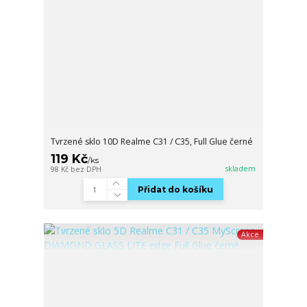
Tvrzené sklo 10D Realme C31 / C35, Full Glue černé
119 Kč
/
ks
skladem
98 Kč
bez DPH
Přidat do košíku
Akce