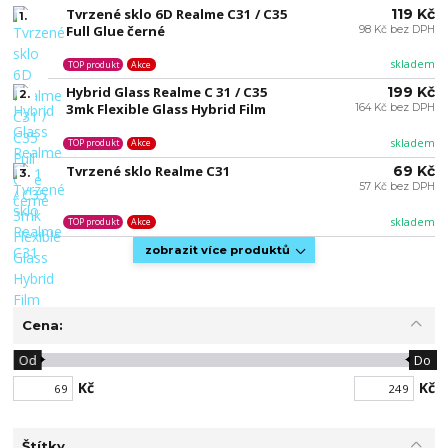
Tvrzené sklo 6D Realme C31 / C35
119 Kč
1.
Full Glue černé
98 Kč bez DPH
skladem
TOP produkt
Akce
Hybrid Glass Realme C 31 / C35
199 Kč
2.
3mk Flexible Glass Hybrid Film
164 Kč bez DPH
skladem
TOP produkt
Akce
Tvrzené sklo Realme C31
69 Kč
3.
57 Kč bez DPH
skladem
TOP produkt
Akce
zobrazit více produktů
Cena:
Od
Do
Kč
Kč
Štítky