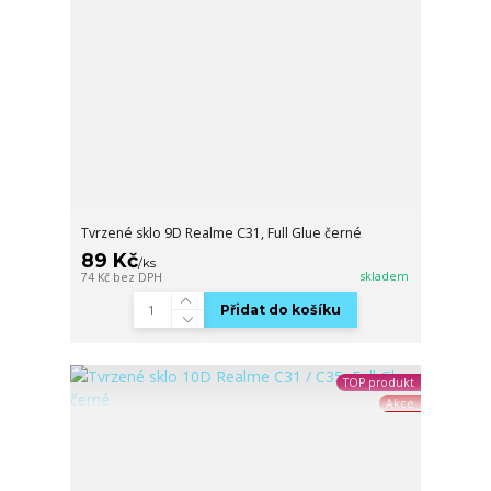
Tvrzené sklo 9D Realme C31, Full Glue černé
89 Kč
/
ks
skladem
74 Kč
bez DPH
Přidat do košíku
TOP produkt
Akce