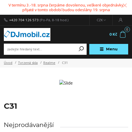
V termínu 3.-18. srpna čerpáme dovolenou, veškeré objednávky
přijaté v tomto období budou odeslány 19. srpna
+420 704 126 573
(Po-Pá, 8-18 hod.)
CZK
0
0 Kč
Menu
Úvod
Tvrzená skla
Realme
C31
C31
Nejprodávanější