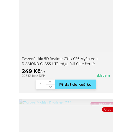
Tvrzené sklo 5D Realme C31 / C35 MyScreen
DIAMOND GLASS LITE edge Full Glue černé
249 Kč
/
ks
skladem
206 Kč
bez DPH
Přidat do košíku
TOP produkt
Akce