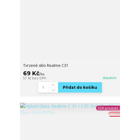
Tvrzené sklo Realme C31
69 Kč
/
ks
skladem
57 Kč
bez DPH
Přidat do košíku
TOP produkt
Akce