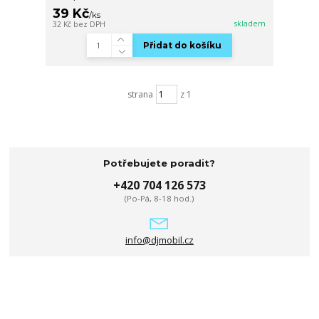
39 Kč
/
ks
skladem
32 Kč
bez DPH
Přidat do košíku
strana
z 1
Potřebujete poradit?
+420 704 126 573
(Po-Pá, 8-18 hod.)
info@djmobil.cz