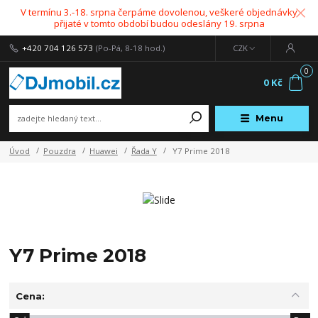
V termínu 3.-18. srpna čerpáme dovolenou, veškeré objednávky
přijaté v tomto období budou odeslány 19. srpna
+420 704 126 573
(Po-Pá, 8-18 hod.)
CZK
0
0 Kč
Menu
Úvod
Pouzdra
Huawei
Řada Y
Y7 Prime 2018
Y7 Prime 2018
Cena: