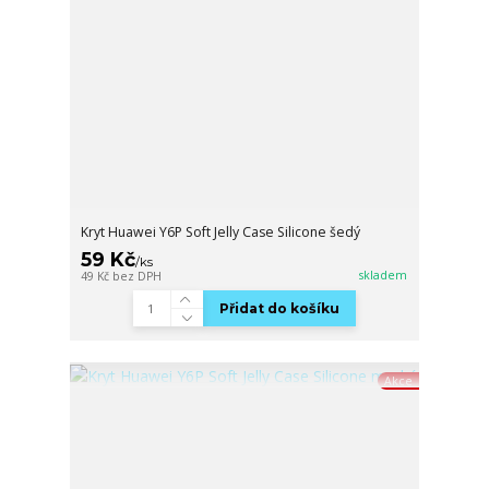
Kryt Huawei Y6P Soft Jelly Case Silicone šedý
59 Kč
/
ks
skladem
49 Kč
bez DPH
Přidat do košíku
Akce