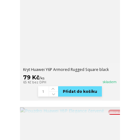
Kryt Huawei Y6P Armored Rugged Square black
79 Kč
/
ks
skladem
65 Kč
bez DPH
Přidat do košíku
Akce