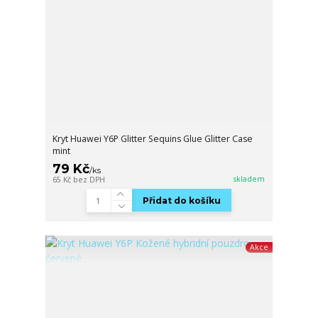
Kryt Huawei Y6P Glitter Sequins Glue Glitter Case
mint
79 Kč
/
ks
skladem
65 Kč
bez DPH
Přidat do košíku
Akce