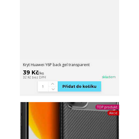
Kryt Huawei Y6P back gel transparent
39 Kč
/
ks
skladem
32 Kč
bez DPH
Přidat do košíku
TOP produkt
Akce