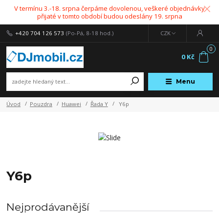
V termínu 3.-18. srpna čerpáme dovolenou, veškeré objednávky
přijaté v tomto období budou odeslány 19. srpna
+420 704 126 573
(Po-Pá, 8-18 hod.)
CZK
0
0 Kč
Menu
Úvod
Pouzdra
Huawei
Řada Y
Y6p
Y6p
Nejprodávanější