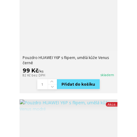
Pouzdro HUAWEI Y6P s flipem, umělá kůže Venus
černé
99 Kč
/
ks
skladem
82 Kč
bez DPH
Přidat do košíku
Akce