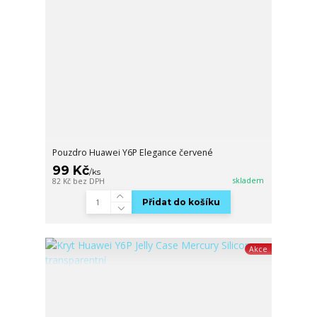
Pouzdro Huawei Y6P Elegance červené
99 Kč
/
ks
skladem
82 Kč
bez DPH
Přidat do košíku
Akce