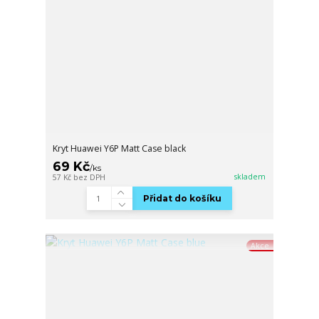
Kryt Huawei Y6P Matt Case black
69 Kč
/
ks
skladem
57 Kč
bez DPH
Přidat do košíku
Akce