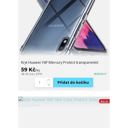
Kryt Huawei Y6P Mercury Protect transparentní
59 Kč
/
ks
skladem
49 Kč
bez DPH
Přidat do košíku
Akce