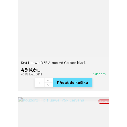
Kryt Huawei Y6P Armored Carbon black
49 Kč
/
ks
skladem
40 Kč
bez DPH
Přidat do košíku
Akce