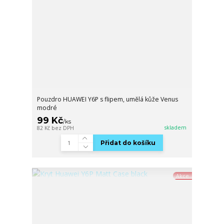
Pouzdro HUAWEI Y6P s flipem, umělá kůže Venus
modré
99 Kč
/
ks
skladem
82 Kč
bez DPH
Přidat do košíku
Akce