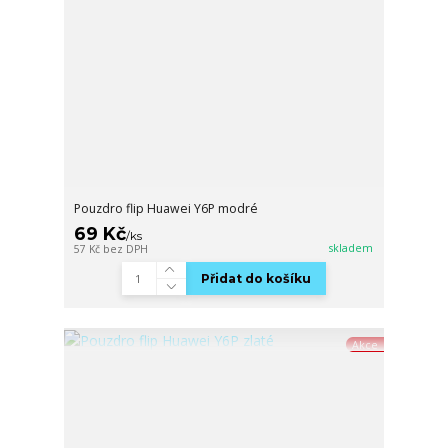
Pouzdro flip Huawei Y6P modré
69 Kč
/
ks
skladem
57 Kč
bez DPH
Přidat do košíku
Akce