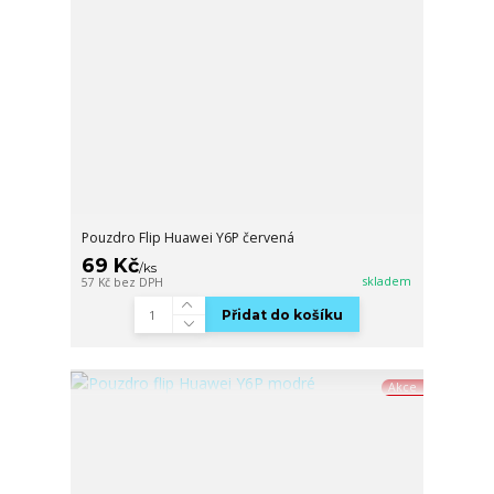
Pouzdro Flip Huawei Y6P červená
69 Kč
/
ks
skladem
57 Kč
bez DPH
Přidat do košíku
Akce