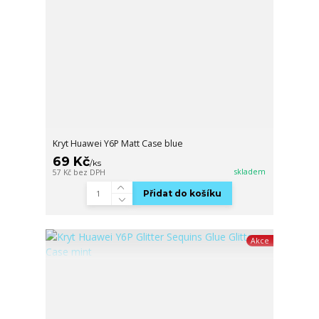
Kryt Huawei Y6P Matt Case blue
69 Kč
/
ks
skladem
57 Kč
bez DPH
Přidat do košíku
Akce