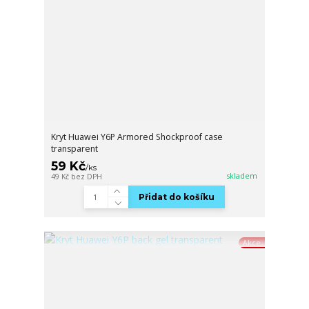
Kryt Huawei Y6P Armored Shockproof case
transparent
59 Kč
/
ks
skladem
49 Kč
bez DPH
Přidat do košíku
Akce