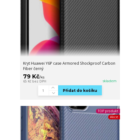
Kryt Huawei Y6P case Armored Shockproof Carbon
Fiber černý
79 Kč
/
ks
skladem
65 Kč
bez DPH
Přidat do košíku
TOP produkt
Akce