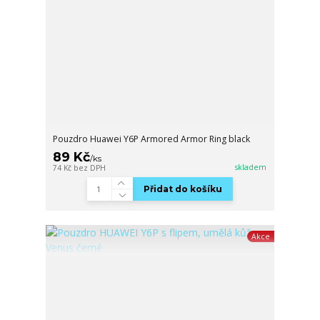
Pouzdro Huawei Y6P Armored Armor Ring black
89 Kč
/
ks
skladem
74 Kč
bez DPH
Přidat do košíku
Akce