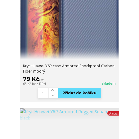
Kryt Huawei Y6P case Armored Shockproof Carbon
Fiber modrý
79 Kč
/
ks
skladem
65 Kč
bez DPH
Přidat do košíku
Akce