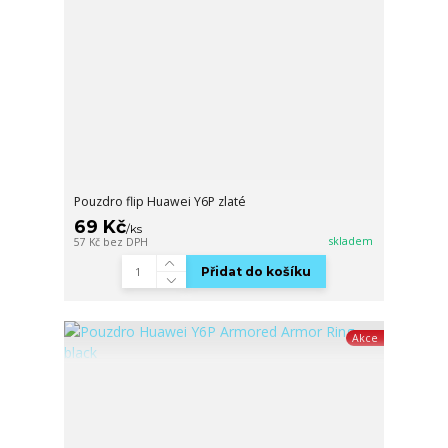
Pouzdro flip Huawei Y6P zlaté
69 Kč
/
ks
skladem
57 Kč
bez DPH
Přidat do košíku
Akce