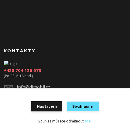
KONTAKTY
+420 704 126 573
(Po-Pá, 8-18 hod.)
info@djmobil.cz
Nastavení
Souhlasím
Souhlas můžete odmítnout
zde
.
Vytvořeno na
Eshop-rychle.cz