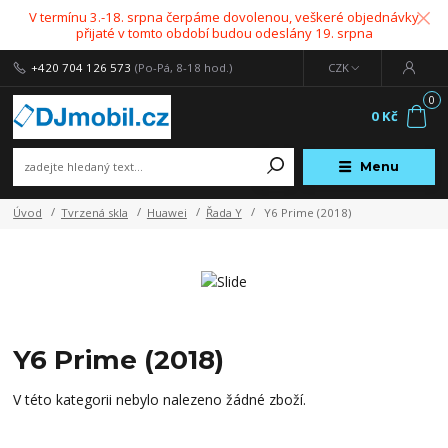
V termínu 3.-18. srpna čerpáme dovolenou, veškeré objednávky
přijaté v tomto období budou odeslány 19. srpna
+420 704 126 573
(Po-Pá, 8-18 hod.)
CZK
0
0 Kč
Menu
Úvod
Tvrzená skla
Huawei
Řada Y
Y6 Prime (2018)
Y6 Prime (2018)
V této kategorii nebylo nalezeno žádné zboží.