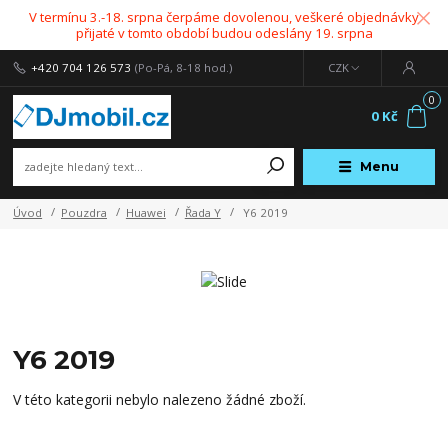
V termínu 3.-18. srpna čerpáme dovolenou, veškeré objednávky
přijaté v tomto období budou odeslány 19. srpna
+420 704 126 573
(Po-Pá, 8-18 hod.)
CZK
0
0 Kč
Menu
Úvod
Pouzdra
Huawei
Řada Y
Y6 2019
Y6 2019
V této kategorii nebylo nalezeno žádné zboží.