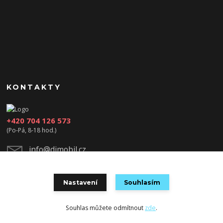
KONTAKTY
+420 704 126 573
(Po-Pá, 8-18 hod.)
info@djmobil.cz
Nastavení
Souhlasím
Souhlas můžete odmítnout
zde
.
Vytvořeno na
Eshop-rychle.cz