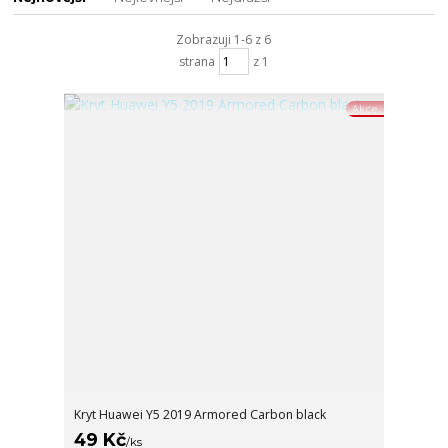
Zobrazuji 1-6 z 6
strana
z 1
Akce
Kryt Huawei Y5 2019 Armored Carbon black
49 Kč
/
ks