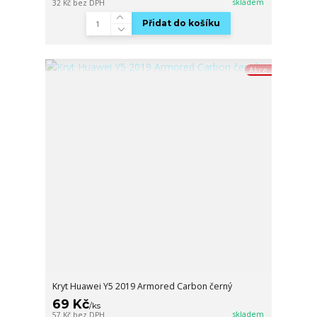
skladem
32 Kč
bez DPH
Přidat do košíku
Akce
Kryt Huawei Y5 2019 Armored Carbon černý
69 Kč
/
ks
skladem
57 Kč
bez DPH