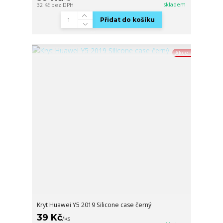
skladem
32 Kč
bez DPH
Přidat do košíku
Akce
Kryt Huawei Y5 2019 Silicone case černý
39 Kč
/
ks