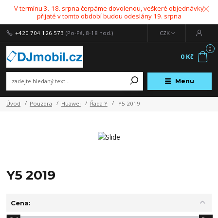
V termínu 3.-18. srpna čerpáme dovolenou, veškeré objednávky
přijaté v tomto období budou odeslány 19. srpna
+420 704 126 573
(Po-Pá, 8-18 hod.)
CZK
0
0 Kč
Menu
Úvod
Pouzdra
Huawei
Řada Y
Y5 2019
Y5 2019
Cena: