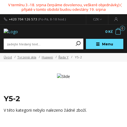
V termínu 3.-18. srpna čerpáme dovolenou, veškeré objednávky
přijaté v tomto období budou odeslány 19. srpna
+420 704 126 573
(Po-Pá, 8-18 hod.)
CZK
0
0 Kč
Menu
Úvod
Tvrzená skla
Huawei
Řada Y
Y5-2
Y5-2
V této kategorii nebylo nalezeno žádné zboží.