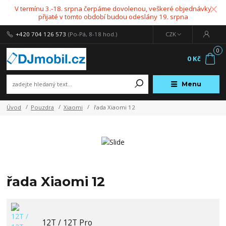
V termínu 3.-18. srpna čerpáme dovolenou, veškeré objednávky
přijaté v tomto období budou odeslány 19. srpna
+420 704 126 573
(Po-Pá, 8-18 hod.)
CZK
0
0 Kč
Menu
Úvod
Pouzdra
Xiaomi
řada Xiaomi 12
řada Xiaomi 12
12T / 12T Pro