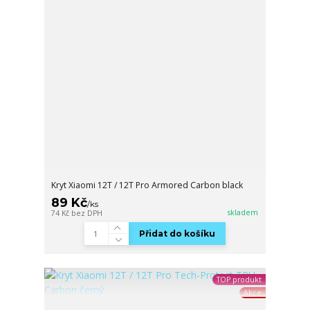
Kryt Xiaomi 12T / 12T Pro Armored Carbon black
89 Kč
/
ks
skladem
74 Kč
bez DPH
Přidat do košíku
TOP produkt
Akce