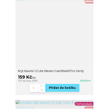
Akce
Kryt Xiaomi 12 Lite Nexeri CamShield Pro černý
159 Kč
/
ks
skladem
131 Kč
bez DPH
Přidat do košíku
TOP produkt
Akce