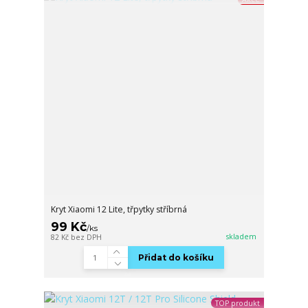
Kryt Xiaomi 12 Lite, třpytky stříbrná
99 Kč
/
ks
skladem
82 Kč
bez DPH
Přidat do košíku
TOP produkt