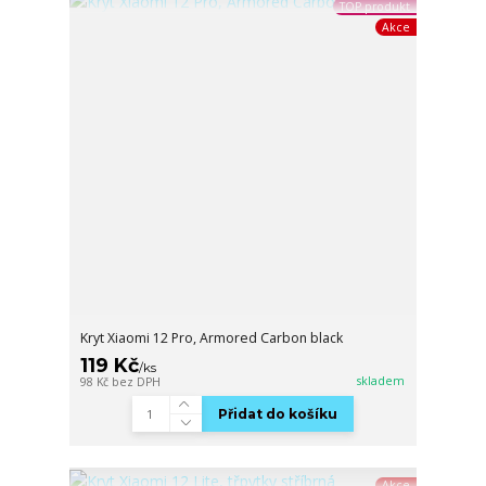
TOP produkt
Akce
Kryt Xiaomi 12 Pro, Armored Carbon black
119 Kč
/
ks
skladem
98 Kč
bez DPH
Přidat do košíku
Akce