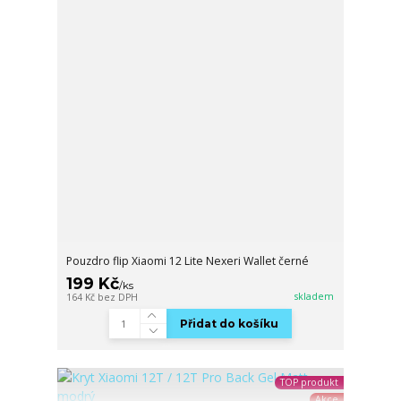
Pouzdro flip Xiaomi 12 Lite Nexeri Wallet černé
199 Kč
/
ks
skladem
164 Kč
bez DPH
Přidat do košíku
TOP produkt
Akce