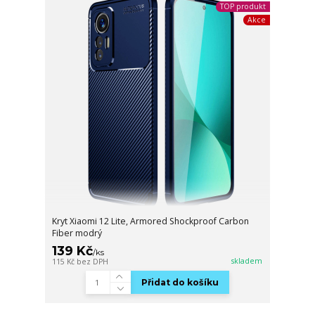
TOP produkt
Akce
Kryt Xiaomi 12 Lite, Armored Shockproof Carbon
Fiber modrý
139 Kč
/
ks
skladem
115 Kč
bez DPH
Přidat do košíku