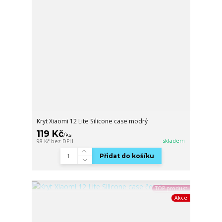
Kryt Xiaomi 12 Lite Silicone case modrý
119 Kč
/
ks
skladem
98 Kč
bez DPH
Přidat do košíku
TOP produkt
Akce