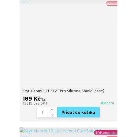
Akce
Kryt Xiaomi 12T / 12T Pro Silicone Shield, černý
189 Kč
/
ks
skladem
156 Kč
bez DPH
Přidat do košíku
TOP produkt