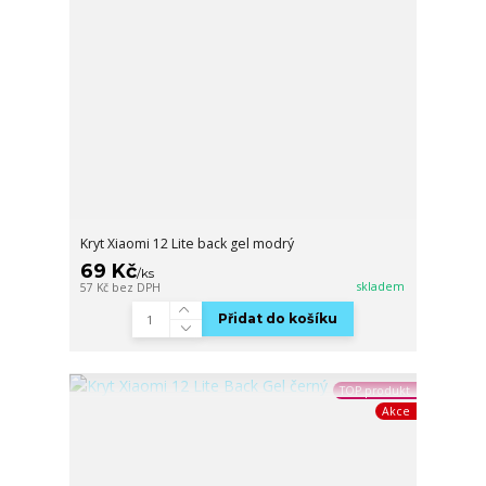
Kryt Xiaomi 12 Lite back gel modrý
69 Kč
/
ks
skladem
57 Kč
bez DPH
Přidat do košíku
TOP produkt
Akce