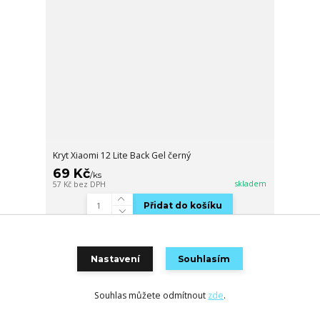
Kryt Xiaomi 12 Lite Back Gel černý
69 Kč
/
ks
skladem
57 Kč
bez DPH
Přidat do košíku
TOP produkt
Nastavení
Souhlasím
Akce
Souhlas můžete odmítnout
zde
.