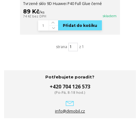
Tvrzené sklo 9D Huawei P40 Full Glue černé
89 Kč
/
ks
skladem
74 Kč
bez DPH
Přidat do košíku
strana
z 1
Potřebujete poradit?
+420 704 126 573
(Po-Pá, 8-18 hod.)
info@djmobil.cz