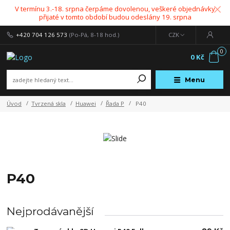
V termínu 3.-18. srpna čerpáme dovolenou, veškeré objednávky
přijaté v tomto období budou odeslány 19. srpna
+420 704 126 573
(Po-Pá, 8-18 hod.)
CZK
0
0 Kč
Menu
Úvod
Tvrzená skla
Huawei
Řada P
P40
P40
Nejprodávanější