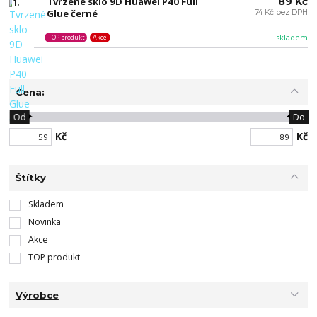
Tvrzené sklo 9D Huawei P40 Full
89 Kč
1.
Glue černé
74 Kč bez DPH
skladem
TOP produkt
Akce
Cena:
Od
Do
Kč
Kč
Štítky
Skladem
Novinka
Akce
TOP produkt
Výrobce