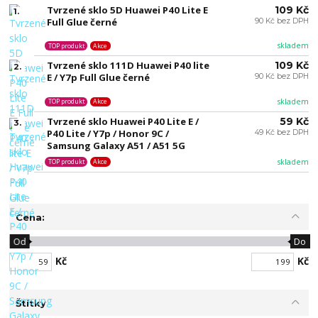
Tvrzené sklo 5D Huawei P40 Lite E
109 Kč
1.
Full Glue černé
90 Kč bez DPH
skladem
TOP produkt
Akce
Tvrzené sklo 111D Huawei P40 lite
109 Kč
2.
E / Y7p Full Glue černé
90 Kč bez DPH
skladem
TOP produkt
Akce
Tvrzené sklo Huawei P40 Lite E /
59 Kč
3.
P40 Lite / Y7p / Honor 9C /
49 Kč bez DPH
Samsung Galaxy A51 / A51 5G
skladem
TOP produkt
Akce
Cena:
Od
Do
Kč
Kč
Štítky