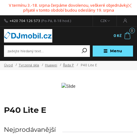
V termínu 3.-18. srpna čerpáme dovolenou, veškeré objednávky
přijaté v tomto období budou odeslány 19. srpna
+420 704 126 573
(Po-Pá, 8-18 hod.)
CZK
0
0 Kč
Menu
Úvod
Tvrzená skla
Huawei
Řada P
P40 Lite E
P40 Lite E
Nejprodávanější