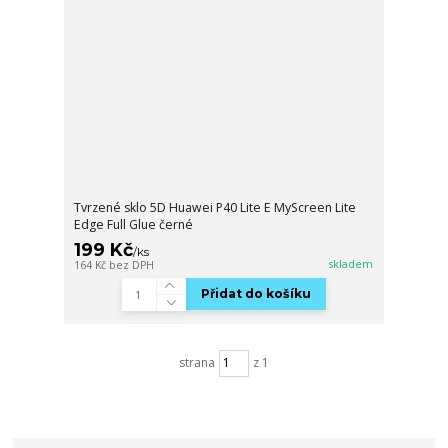
Tvrzené sklo 5D Huawei P40 Lite E MyScreen Lite
Edge Full Glue černé
199 Kč
/
ks
skladem
164 Kč
bez DPH
Přidat do košíku
strana
z 1