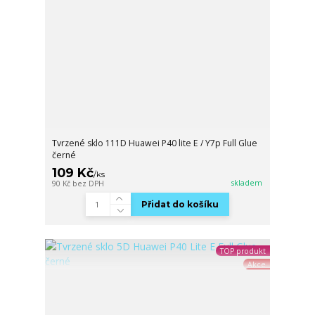
Tvrzené sklo 111D Huawei P40 lite E / Y7p Full Glue
černé
109 Kč
/
ks
skladem
90 Kč
bez DPH
Přidat do košíku
TOP produkt
Akce