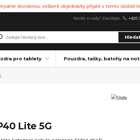
 čerpáme dovolenou, veškeré objednávky přijaté v tomto období b
Nevíte si rady? Zavolejte.
+420 
Hleda
zdra pro tablety
Pouzdra, tašky, batohy na no
G
P40 Lite 5G