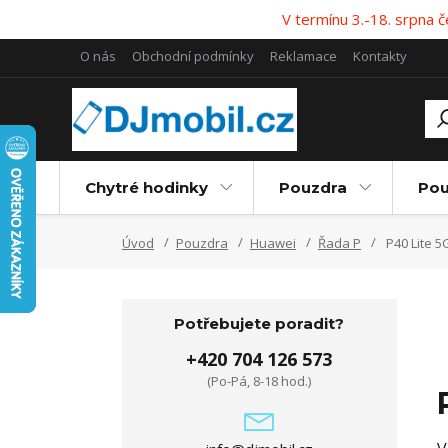
V termínu 3.-18. srpna
O nás
Obchodní podmínky
Reklamace
Kontakty
Chytré hodinky
Pouzdra
Pou
Úvod
Pouzdra
Huawei
Řada P
P40 Lite 5
Potřebujete poradit?
+420 704 126 573
(Po-Pá, 8-18 hod.)