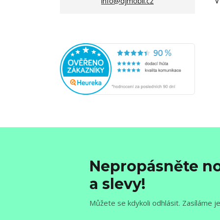
V
info@djmobil.cz
Nepropásněte no
a slevy!
Můžete se kdykoli odhlásit. Zasíláme j