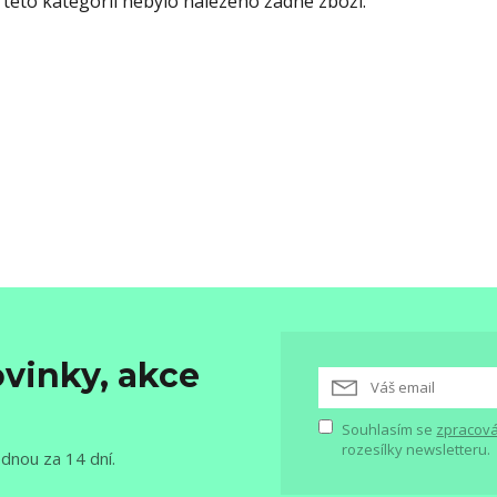
 této kategorii nebylo nalezeno žádné zboží.
vinky, akce
Souhlasím se
zpracová
rozesílky newsletteru.
ednou za 14 dní.