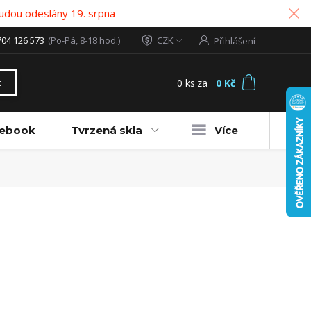
udou odeslány 19. srpna
704 126 573
(Po-Pá, 8-18 hod.)
CZK
Přihlášení
0
ks
za
0 Kč
t
tebook
Tvrzená skla
Více