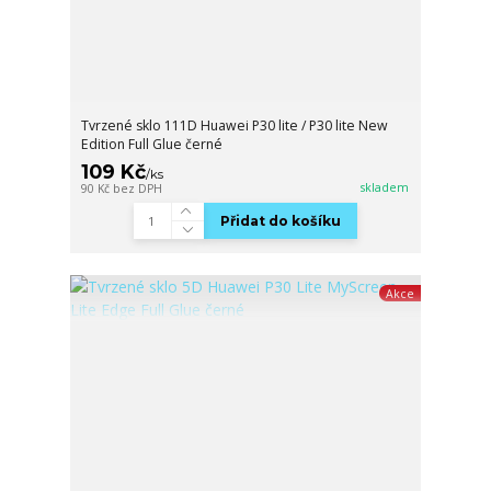
Tvrzené sklo 111D Huawei P30 lite / P30 lite New
Edition Full Glue černé
109 Kč
/
ks
skladem
90 Kč
bez DPH
Přidat do košíku
Akce