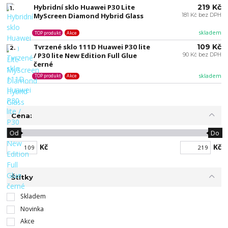
Hybridní sklo Huawei P30 Lite
219 Kč
1.
MyScreen Diamond Hybrid Glass
181 Kč bez DPH
skladem
TOP produkt
Akce
Tvrzené sklo 111D Huawei P30 lite
109 Kč
2.
/ P30 lite New Edition Full Glue
90 Kč bez DPH
černé
skladem
TOP produkt
Akce
Cena:
Od
Do
Kč
Kč
Štítky
Skladem
Novinka
Akce