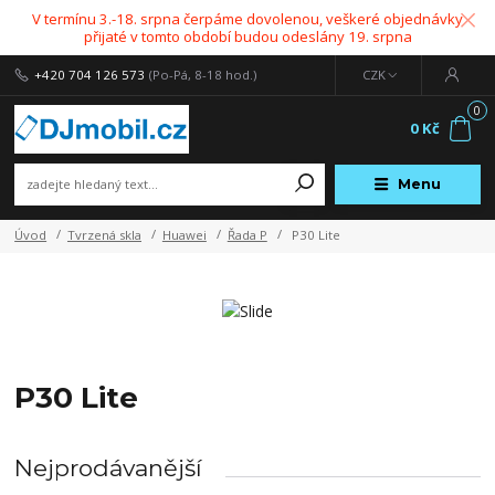
V termínu 3.-18. srpna čerpáme dovolenou, veškeré objednávky
přijaté v tomto období budou odeslány 19. srpna
+420 704 126 573
(Po-Pá, 8-18 hod.)
CZK
0
0 Kč
Menu
Úvod
Tvrzená skla
Huawei
Řada P
P30 Lite
P30 Lite
Nejprodávanější