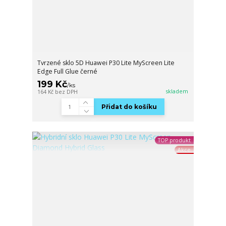
Tvrzené sklo 5D Huawei P30 Lite MyScreen Lite
Edge Full Glue černé
199 Kč
/
ks
skladem
164 Kč
bez DPH
Přidat do košíku
TOP produkt
Akce