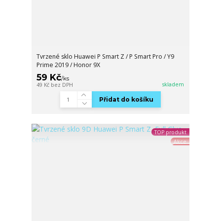
Tvrzené sklo Huawei P Smart Z / P Smart Pro / Y9
Prime 2019 / Honor 9X
59 Kč
/
ks
skladem
49 Kč
bez DPH
Přidat do košíku
TOP produkt
Akce