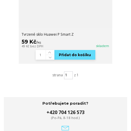
Tvrzené sklo Huawei P Smart Z
59 Kč
/
ks
skladem
49 Kč
bez DPH
Přidat do košíku
strana
z 1
Potřebujete poradit?
+420 704 126 573
(Po-Pá, 8-18 hod.)