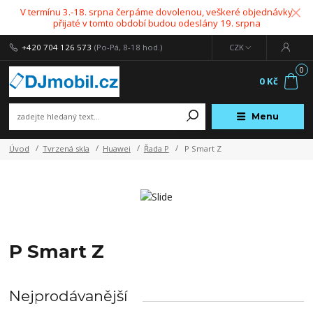
V termínu 3.-18. srpna čerpáme dovolenou, veškeré objednávky
přijaté v tomto období budou odeslány 19. srpna
+420 704 126 573
(Po-Pá, 8-18 hod.)
CZK
0
0 Kč
Menu
Úvod
Tvrzená skla
Huawei
Řada P
P Smart Z
P Smart Z
Nejprodávanější