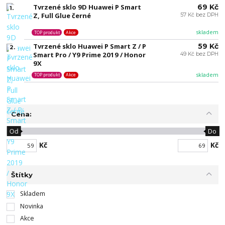
Tvrzené sklo 9D Huawei P Smart
69 Kč
1.
Z, Full Glue černé
57 Kč bez DPH
skladem
TOP produkt
Akce
Tvrzené sklo Huawei P Smart Z / P
59 Kč
2.
Smart Pro / Y9 Prime 2019 / Honor
49 Kč bez DPH
9X
skladem
TOP produkt
Akce
Cena:
Od
Do
Kč
Kč
Štítky
Skladem
Novinka
Akce