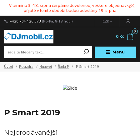
V termínu 3.-18. srpna čerpáme dovolenou, veškeré objednávky
přijaté v tomto období budou odeslány 19. srpna
+420 704 126 573
(Po-Pá, 8-18 hod.)
CZK
0
0 Kč
Menu
Úvod
Pouzdra
Huawei
Řada P
P Smart 2019
P Smart 2019
Nejprodávanější