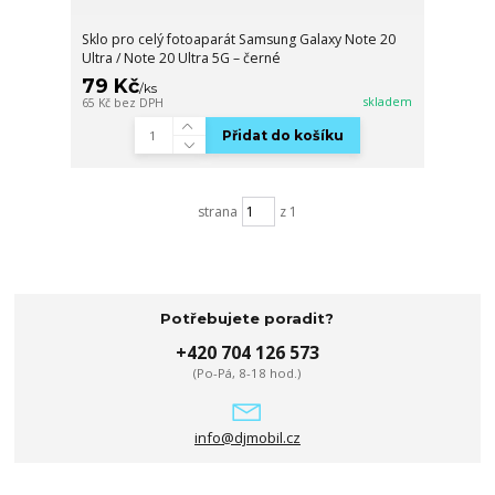
Sklo pro celý fotoaparát Samsung Galaxy Note 20
Ultra / Note 20 Ultra 5G – černé
79 Kč
/
ks
skladem
65 Kč
bez DPH
Přidat do košíku
strana
z 1
Potřebujete poradit?
+420 704 126 573
(Po-Pá, 8-18 hod.)
info@djmobil.cz