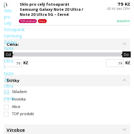
Sklo pro celý fotoaparát
79 Kč
1.
Samsung Galaxy Note 20 Ultra /
65 Kč bez DPH
Note 20 Ultra 5G – černé
skladem
TOP produkt
Akce
Cena:
Od
Do
Kč
Kč
Štítky
Skladem
Novinka
Akce
TOP produkt
Výrobce