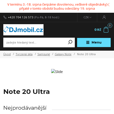
V termínu 3.-18. srpna čerpáme dovolenou, veškeré objednávky
přijaté v tomto období budou odeslány 19. srpna
+420 704 126 573
(Po-Pá, 8-18 hod.)
CZK
0
0 Kč
Menu
Úvod
Tvrzená skla
Samsung
Galaxy Note
Note 20 Ultra
Note 20 Ultra
Nejprodávanější