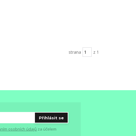
strana
z 1
Přihlásit se
ním osobních údajů
za účelem