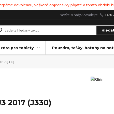
 čerpáme dovolenou, veškeré objednávky přijaté v tomto období b
Nevíte si rady? Zavolejte.
+420 
Hleda
zdra pro tablety
Pouzdra, tašky, batohy na no
2017 (J330)
J3 2017 (J330)