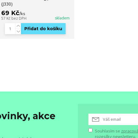
(J330)
69 Kč
/
ks
skladem
57 Kč
bez DPH
Přidat do košíku
vinky, akce
Souhlasím se
zpracová
rozesílky newsletteru.