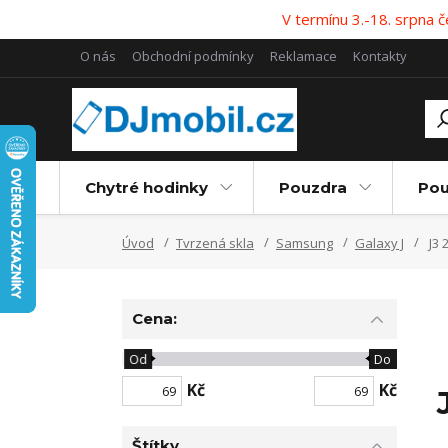
V termínu 3.-18. srpna
O nás
Obchodní podmínky
Reklamace
Kontakty
Chytré hodinky
Pouzdra
Pou
Úvod
Tvrzená skla
Samsung
Galaxy J
J3 
Cena:
Od
Do
Kč
Kč
Štítky