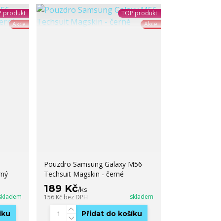
 produkt
TOP produkt
Akce
Akce
Pouzdro Samsung Galaxy M56
rný
Techsuit Magskin - černé
189 Kč
/
ks
skladem
skladem
156 Kč
bez DPH
íku
Přidat do košíku