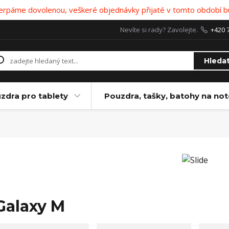
 čerpáme dovolenou, veškeré objednávky přijaté v tomto období b
Nevíte si rady? Zavolejte.
+420 
Hleda
zdra pro tablety
Pouzdra, tašky, batohy na no
Galaxy M