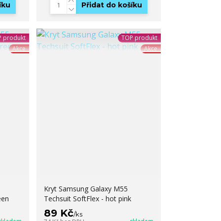
íku
Přidat do košíku
 produkt
TOP produkt
Akce
Akce
Kryt Samsung Galaxy M55
een
Techsuit SoftFlex - hot pink
89 Kč
/
ks