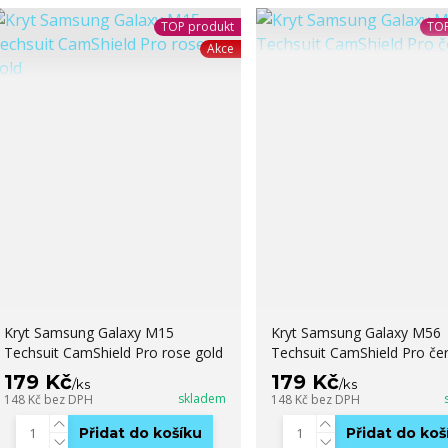
TOP produkt
TOP
Akce
Kryt Samsung Galaxy M15
Kryt Samsung Galaxy M56
Techsuit CamShield Pro rose gold
Techsuit CamShield Pro če
179 Kč
179 Kč
/
ks
/
ks
skladem
148 Kč
bez DPH
148 Kč
bez DPH
Přidat do košíku
Přidat do koš