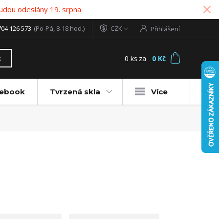
udou odeslány 19. srpna
704 126 573
(Po-Pá, 8-18 hod.)
CZK
Přihlášení
0
ks
za
0 Kč
t
tebook
Tvrzená skla
Více