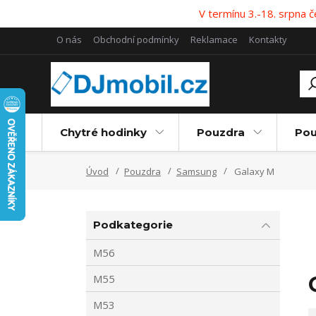
V termínu 3.-18. srpna
O nás
Obchodní podmínky
Reklamace
Kontakty
Chytré hodinky
Pouzdra
Pou
Úvod
Pouzdra
Samsung
Galaxy M
Podkategorie
M56
M55
M53