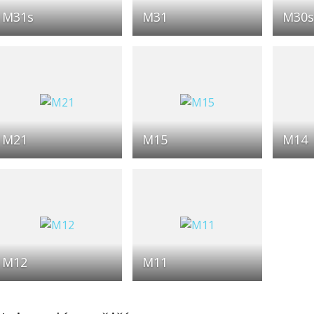
M31s
M31
M30s
M21
M15
M14
M12
M11