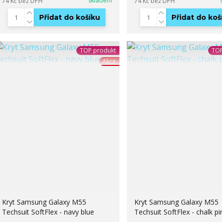
skladem
74 Kč
bez DPH
74 Kč
bez DPH
Přidat do košíku
Přidat do koš
TOP produkt
TOP
Akce
Kryt Samsung Galaxy M55
Kryt Samsung Galaxy M55
Techsuit SoftFlex - navy blue
Techsuit SoftFlex - chalk pi