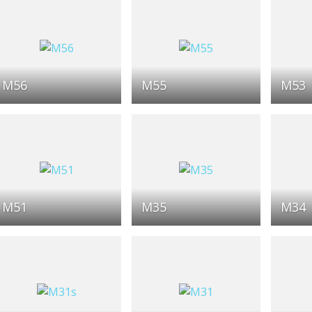
M56
M55
M53
M51
M35
M34