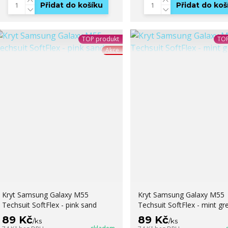
Přidat do košíku
Přidat do koš
TOP produkt
TOP
Akce
Kryt Samsung Galaxy M55
Kryt Samsung Galaxy M55
Techsuit SoftFlex - pink sand
Techsuit SoftFlex - mint gr
89 Kč
89 Kč
/
ks
/
ks