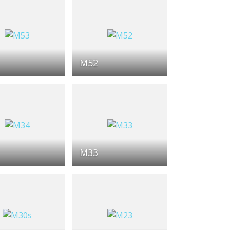
M52
M33