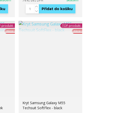
skladem
skladem
74 Kč
bez DPH
íku
Přidat do košíku
 produkt
TOP produkt
Akce
Akce
Kryt Samsung Galaxy M55
nk
Techsuit SoftFlex - black