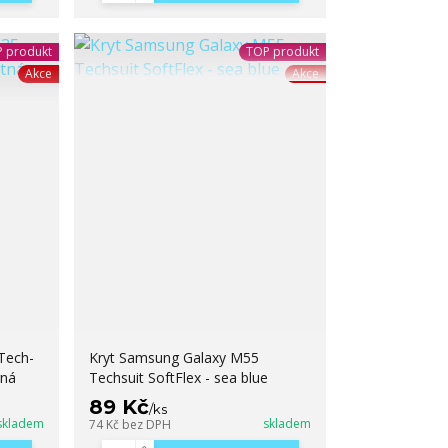
 produkt
TOP produkt
Akce
Akce
Tech-
Kryt Samsung Galaxy M55
rná
Techsuit SoftFlex - sea blue
89 Kč
/
ks
skladem
skladem
74 Kč
bez DPH