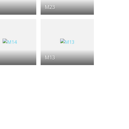
M23
M13