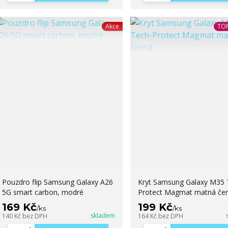
Akce
TOP
Pouzdro flip Samsung Galaxy A26
Kryt Samsung Galaxy M35 
5G smart carbon, modré
Protect Magmat matná če
169 Kč
199 Kč
/
ks
/
ks
skladem
140 Kč
bez DPH
164 Kč
bez DPH