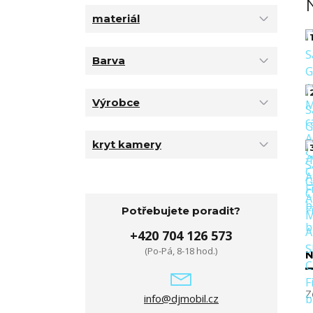
materiál
1
Barva
Výrobce
kryt kamery
Potřebujete poradit?
+420 704 126 573
(Po-Pá, 8-18 hod.)
N
Z
info@djmobil.cz