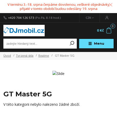
V termínu 3.-18. srpna čerpáme dovolenou, veškeré objednávky
přijaté v tomto období budou odeslány 19. srpna
+420 704 126 573
(Po-Pá, 8-18 hod.)
CZK
0
0 Kč
Menu
Úvod
Tvrzená skla
Realme
GT Master 5G
GT Master 5G
V této kategorii nebylo nalezeno žádné zboží.