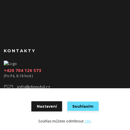
KONTAKTY
+420 704 126 573
(Po-Pá, 8-18 hod.)
info@djmobil.cz
Nastavení
Souhlasím
Souhlas můžete odmítnout
zde
.
Vytvořeno na
Eshop-rychle.cz