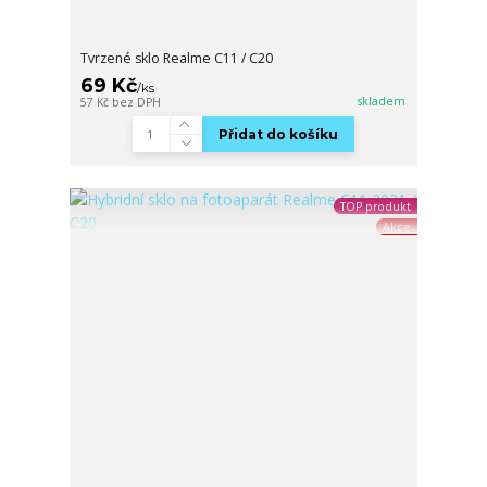
Tvrzené sklo Realme C11 / C20
69 Kč
/
ks
skladem
57 Kč
bez DPH
Přidat do košíku
TOP produkt
Akce