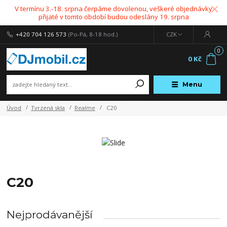
V termínu 3.-18. srpna čerpáme dovolenou, veškeré objednávky
přijaté v tomto období budou odeslány 19. srpna
+420 704 126 573
(Po-Pá, 8-18 hod.)
CZK
0
0 Kč
Menu
Úvod
Tvrzená skla
Realme
C20
C20
Nejprodávanější