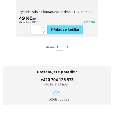
Hybridní sklo na fotoaparát Realme C11 2021 / C20
49 Kč
/
ks
skladem
40 Kč
bez DPH
Přidat do košíku
strana
z 1
Potřebujete poradit?
+420 704 126 573
(Po-Pá, 8-18 hod.)
info@djmobil.cz