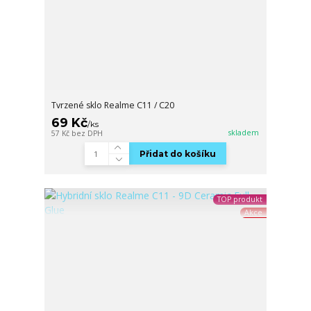
Tvrzené sklo Realme C11 / C20
69 Kč
/
ks
skladem
57 Kč
bez DPH
Přidat do košíku
TOP produkt
Akce