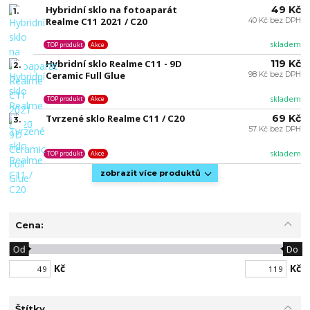
Hybridní sklo na fotoaparát
49 Kč
1.
Realme C11 2021 / C20
40 Kč bez DPH
skladem
TOP produkt
Akce
Hybridní sklo Realme C11 - 9D
119 Kč
2.
Ceramic Full Glue
98 Kč bez DPH
skladem
TOP produkt
Akce
Tvrzené sklo Realme C11 / C20
69 Kč
3.
57 Kč bez DPH
skladem
TOP produkt
Akce
zobrazit více produktů
Cena:
Od
Do
Kč
Kč
Štítky