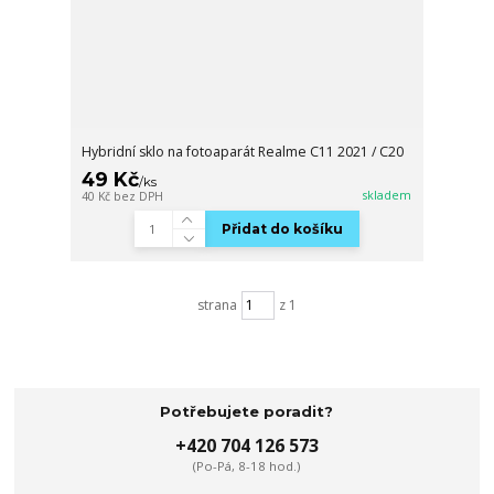
Hybridní sklo na fotoaparát Realme C11 2021 / C20
49 Kč
/
ks
skladem
40 Kč
bez DPH
Přidat do košíku
strana
z 1
Potřebujete poradit?
+420 704 126 573
(Po-Pá, 8-18 hod.)