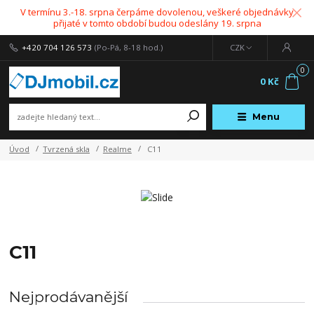
V termínu 3.-18. srpna čerpáme dovolenou, veškeré objednávky
přijaté v tomto období budou odeslány 19. srpna
+420 704 126 573
(Po-Pá, 8-18 hod.)
CZK
0
0 Kč
Menu
Úvod
Tvrzená skla
Realme
C11
C11
Nejprodávanější