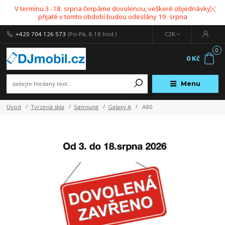
V termínu 3.-18. srpna čerpáme dovolenou, veškeré objednávky
přijaté v tomto období budou odeslány 19. srpna
+420 704 126 573
(Po-Pá, 8-18 hod.)
CZK
0
0 Kč
Menu
Úvod
Tvrzená skla
Samsung
Galaxy A
A80