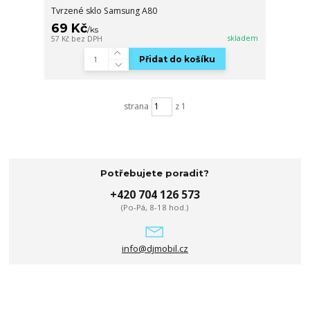
Tvrzené sklo Samsung A80
69 Kč
/
ks
skladem
57 Kč
bez DPH
Přidat do košíku
strana
z 1
Potřebujete poradit?
+420 704 126 573
(Po-Pá, 8-18 hod.)
info@djmobil.cz