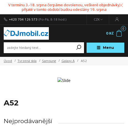
V termínu 3.-18. srpna čerpáme dovolenou, veškeré objednávky
přijaté v tomto období budou odeslány 19. srpna
+420 704 126 573
(Po-Pá, 8-18 hod.)
CZK
0
0 Kč
Menu
Úvod
Tvrzená skla
Samsung
Galaxy A
A52
A52
Nejprodávanější