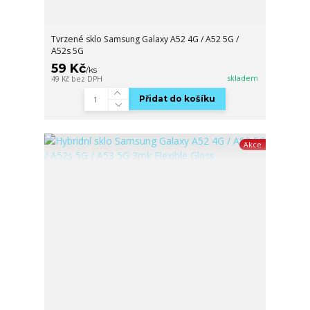
Tvrzené sklo Samsung Galaxy A52 4G / A52 5G /
A52s 5G
59 Kč
/
ks
skladem
49 Kč
bez DPH
Přidat do košíku
Akce