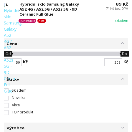
Hybridní sklo Samsung Galaxy
89 Kč
1.
A52 4G / A52 5G / A52s 5G - 9D
74 Kč bez DPH
Ceramic Full Glue
skladem
TOP produkt
Akce
Cena:
Od
Do
Kč
Kč
Štítky
Skladem
Novinka
Akce
TOP produkt
Výrobce