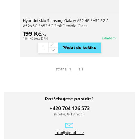
Hybridní sklo Samsung Galaxy A52 4G / A52 5G /
A52s 5G / A53 5G 3mk Flexible Glass
199 Kč
/
ks
skladem
164 Kč
bez DPH
Přidat do košíku
strana
z 1
Potřebujete poradit?
+420 704 126 573
(Po-Pá, 8-18 hod.)
info@djmobil.cz