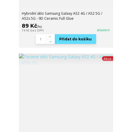
Hybridní sklo Samsung Galaxy A52 4G / A52 5G /
A52s 5G - 9D Ceramic Full Glue
89 Kč
/
ks
skladem
74 Kč
bez DPH
Přidat do košíku
Akce