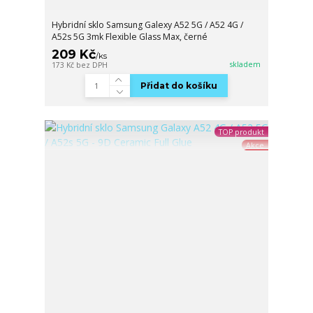
Hybridní sklo Samsung Galexy A52 5G / A52 4G /
A52s 5G 3mk Flexible Glass Max, černé
209 Kč
/
ks
skladem
173 Kč
bez DPH
Přidat do košíku
TOP produkt
Akce