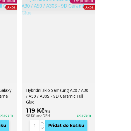
 produkt
TOP produkt
Akce
Akce
Galaxy
Hybridní sklo Samsung A20 / A30
černé
/ A50 / A30S - 9D Ceramic Full
Glue
119 Kč
/
ks
skladem
skladem
98 Kč
bez DPH
íku
Přidat do košíku