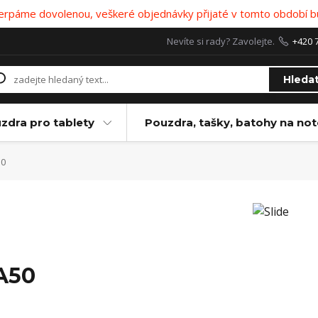
 čerpáme dovolenou, veškeré objednávky přijaté v tomto období b
Nevíte si rady? Zavolejte.
+420 
Hleda
zdra pro tablety
Pouzdra, tašky, batohy na no
0
A50