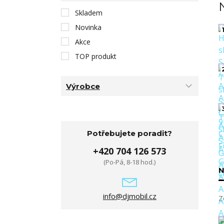
Skladem
Novinka
1
Akce
TOP produkt
Výrobce
Potřebujete poradit?
+420 704 126 573
(Po-Pá, 8-18 hod.)
N
info@djmobil.cz
Z