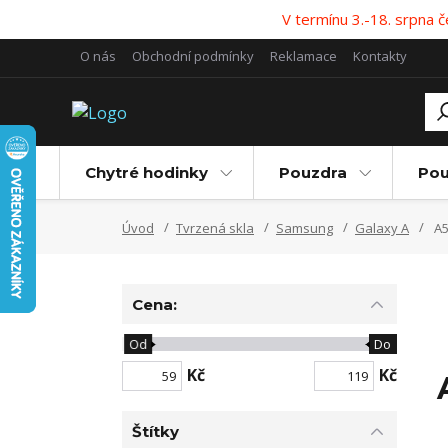
V termínu 3.-18. srpna
O nás
Obchodní podmínky
Reklamace
Kontakty
Chytré hodinky
Pouzdra
Pou
Úvod
Tvrzená skla
Samsung
Galaxy A
A5
Cena:
Od
Do
Kč
Kč
Štítky