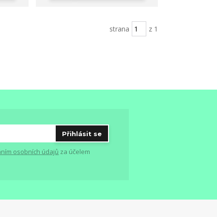
strana
z 1
Přihlásit se
ním osobních údajů
za účelem