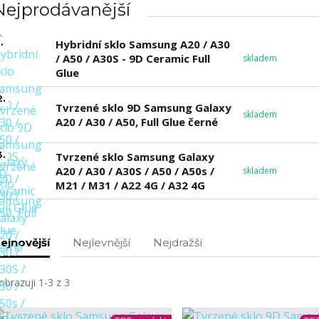
Nejprodávanější
.
Hybridní sklo Samsung A20 / A30
/ A50 / A30S - 9D Ceramic Full
skladem
Glue
2.
Tvrzené sklo 9D Samsung Galaxy
skladem
A20 / A30 / A50, Full Glue černé
3.
Tvrzené sklo Samsung Galaxy
A20 / A30 / A30S / A50 / A50s /
skladem
M21 / M31 / A22 4G / A32 4G
ejnovější
Nejlevnější
Nejdražší
obrazuji 1-3 z 3