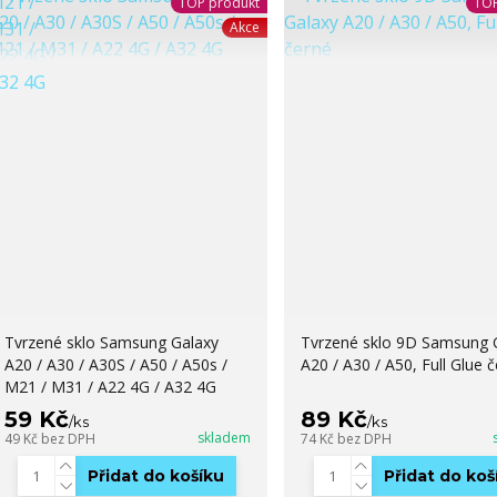
TOP produkt
TOP
Akce
Tvrzené sklo Samsung Galaxy
Tvrzené sklo 9D Samsung 
A20 / A30 / A30S / A50 / A50s /
A20 / A30 / A50, Full Glue 
M21 / M31 / A22 4G / A32 4G
59 Kč
89 Kč
/
ks
/
ks
skladem
49 Kč
bez DPH
74 Kč
bez DPH
Přidat do košíku
Přidat do koš