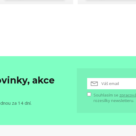
vinky, akce
Souhlasím se
zpracová
rozesílky newsletteru.
ednou za 14 dní.