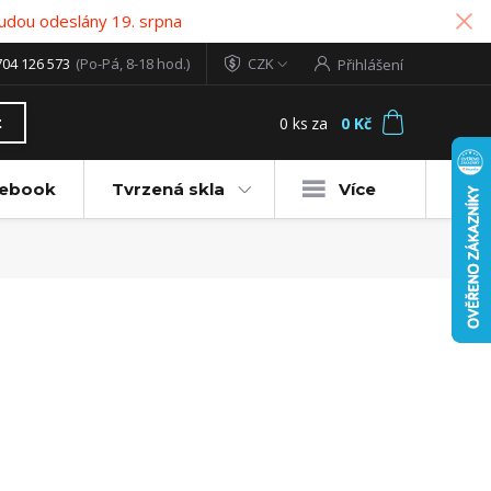
udou odeslány 19. srpna
704 126 573
(Po-Pá, 8-18 hod.)
CZK
Přihlášení
0
ks
za
0 Kč
t
tebook
Tvrzená skla
Více