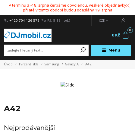
V termínu 3.-18. srpna čerpáme dovolenou, veškeré objednávky
přijaté v tomto období budou odeslány 19. srpna
+420 704 126 573
(Po-Pá, 8-18 hod.)
CZK
0
0 Kč
Menu
Úvod
Tvrzená skla
Samsung
Galaxy A
A42
A42
Nejprodávanější