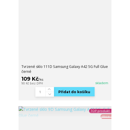
Tvrzené sklo 111D Samsung Galaxy A42 5G Full Glue
černé
109 Kč
/
ks
skladem
90 Kč
bez DPH
Přidat do košíku
TOP produkt
Akce