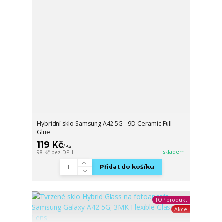
Hybridní sklo Samsung A42 5G - 9D Ceramic Full
Glue
119 Kč
/
ks
skladem
98 Kč
bez DPH
Přidat do košíku
TOP produkt
Akce