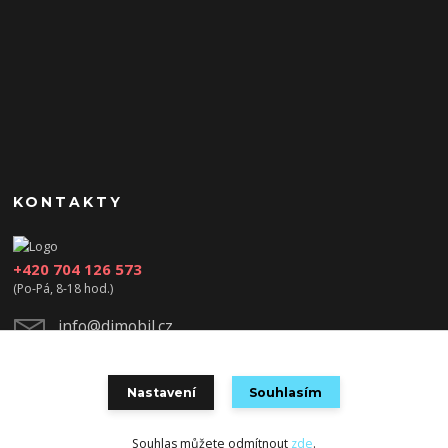
KONTAKTY
+420 704 126 573
(Po-Pá, 8-18 hod.)
info@djmobil.cz
Nastavení
Souhlasím
Souhlas můžete odmítnout
zde
.