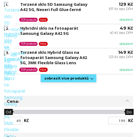
Tvrzené sklo 5D Samsung Galaxy
129 Kč
1.
A42 5G, Nexeri Full Glue černé
107 Kč bez DPH
skladem
TOP produkt
Akce
Hybridní sklo na fotoaparát
49 Kč
2.
Samsung Galaxy A42 5G
40 Kč bez DPH
skladem
TOP produkt
Akce
Tvrzené sklo Hybrid Glass na
149 Kč
3.
fotoaparát Samsung Galaxy A42
123 Kč bez DPH
5G, 3MK Flexible Glass Lens
skladem
TOP produkt
Akce
zobrazit více produktů
Cena:
Od
Do
Kč
Kč