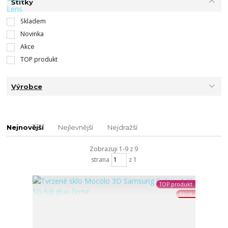
Štítky
Skladem
Novinka
Akce
TOP produkt
Výrobce
Nejnovější
Nejlevnější
Nejdražší
Zobrazuji 1-9 z 9
strana
z 1
TOP produkt
Akce