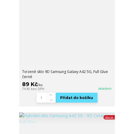
Tvrzené sklo 9D Samsung Galaxy A42 5G, Full Glue
černé
89 Kč
/
ks
skladem
74 Kč
bez DPH
Přidat do košíku
Akce