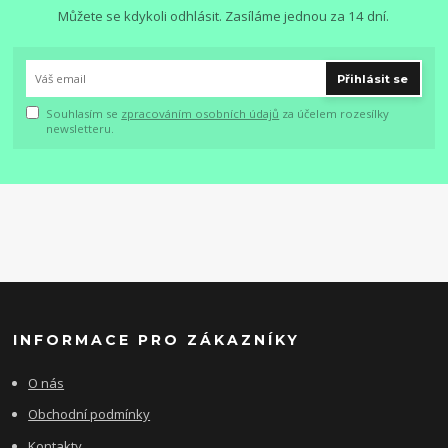
Můžete se kdykoli odhlásit. Zasíláme jednou za 14 dní.
Přihlásit se
Souhlasím se
zpracováním osobních údajů
za účelem rozesílky
newsletteru.
INFORMACE PRO ZÁKAZNÍKY
O nás
Obchodní podmínky
Kontakty