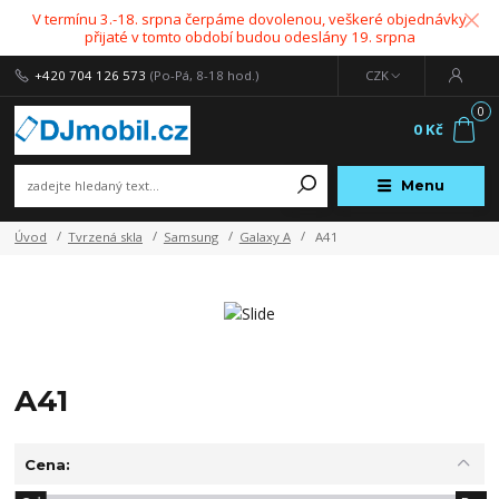
V termínu 3.-18. srpna čerpáme dovolenou, veškeré objednávky
přijaté v tomto období budou odeslány 19. srpna
+420 704 126 573
(Po-Pá, 8-18 hod.)
CZK
0
0 Kč
Menu
Úvod
Tvrzená skla
Samsung
Galaxy A
A41
A41
Cena: