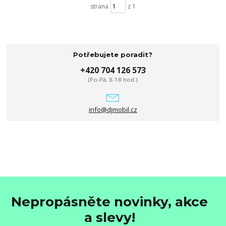
strana
z 1
Potřebujete poradit?
+420 704 126 573
(Po-Pá, 8-18 hod.)
info@djmobil.cz
Nepropásněte novinky, akce
a slevy!