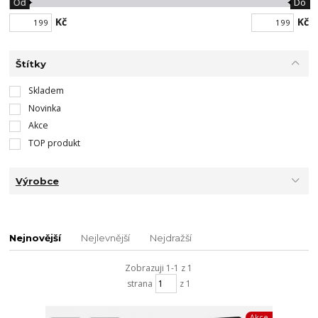
Od
Do
Kč
Kč
Štítky
Skladem
Novinka
Akce
TOP produkt
Výrobce
Nejnovější
Nejlevnější
Nejdražší
Zobrazuji 1-1 z 1
strana
z 1
Akce