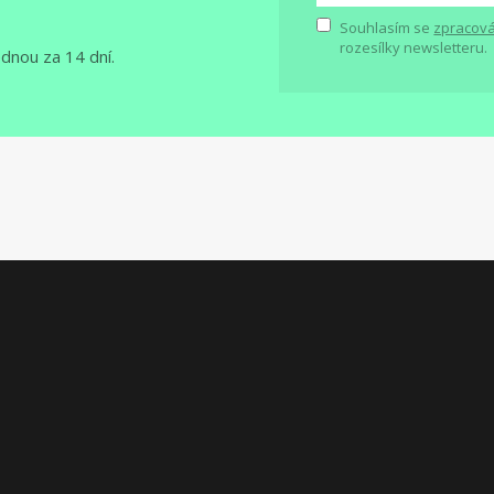
Souhlasím se
zpracová
rozesílky newsletteru.
ednou za 14 dní.