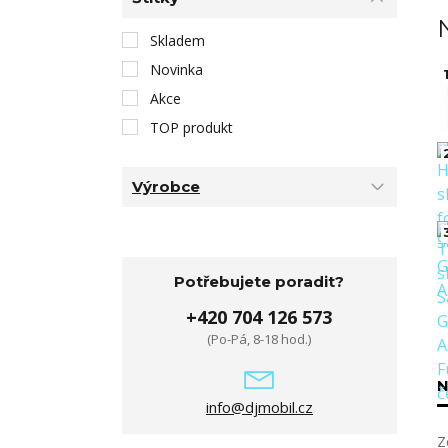
Skladem
Novinka
1
Akce
TOP produkt
Výrobce
Potřebujete poradit?
+420 704 126 573
(Po-Pá, 8-18 hod.)
N
info@djmobil.cz
Z