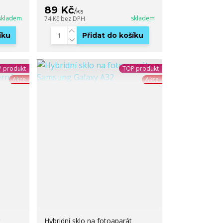
89 Kč
/
ks
skladem
skladem
74 Kč
bez DPH
íku
Přidat do košíku
 produkt
TOP produkt
Akce
Akce
Hybridní sklo na fotoaparát