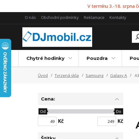
V termínu 3.-18. srpna
O nás
Obchodní podmínky
Reklamace
Kontakty
Chytré hodinky
Pouzdra
Pou
Úvod
Tvrzená skla
Samsung
Galaxy A
A3
Cena:
Od
Do
Kč
Kč
Štítky