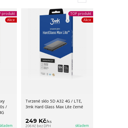
 produkt
TOP produkt
Akce
Akce
axy
Tvrzené sklo 5D A32 4G / LTE,
0s /
3mk Hard Glass Max Lite černé
4G
249 Kč
/
ks
skladem
skladem
206 Kč
bez DPH