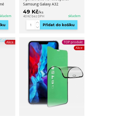
rné
Samsung Galaxy A32
49 Kč
/
ks
skladem
skladem
40 Kč
bez DPH
íku
Přidat do košíku
Akce
TOP produkt
Akce