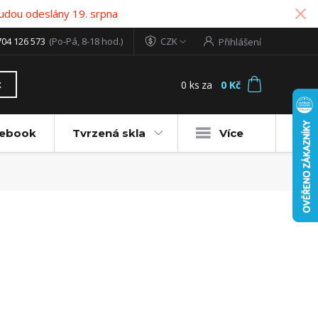
udou odeslány 19. srpna
704 126 573
(Po-Pá, 8-18 hod.)
CZK
Přihlášení
0
ks
za
0 Kč
t
tebook
Tvrzená skla
Více