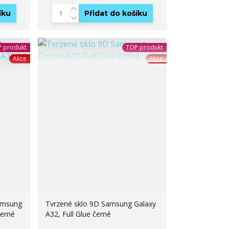
íku
Přidat do košíku
 produkt
TOP produkt
Akce
Akce
Samsung
Tvrzené sklo 9D Samsung Galaxy
černé
A32, Full Glue černé