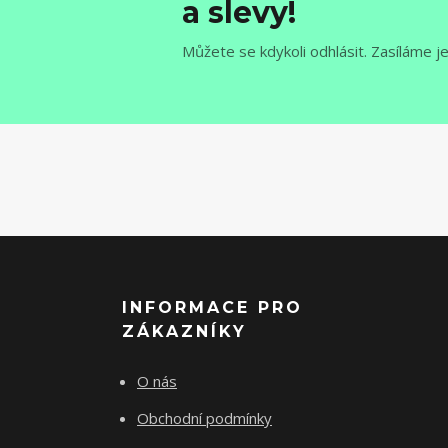
a slevy!
Můžete se kdykoli odhlásit. Zasíláme j
INFORMACE PRO
ZÁKAZNÍKY
O nás
Obchodní podmínky