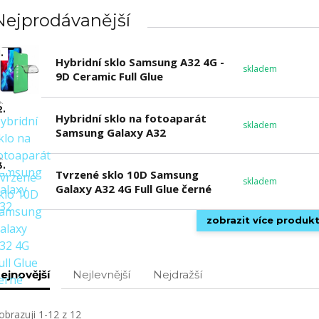
Nejprodávanější
.
Hybridní sklo Samsung A32 4G -
skladem
9D Ceramic Full Glue
2.
Hybridní sklo na fotoaparát
skladem
Samsung Galaxy A32
3.
Tvrzené sklo 10D Samsung
skladem
Galaxy A32 4G Full Glue černé
zobrazit více produk
ejnovější
Nejlevnější
Nejdražší
obrazuji 1-12 z 12