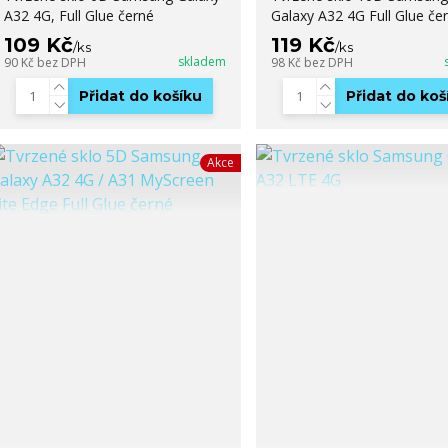
A32 4G, Full Glue černé
Galaxy A32 4G Full Glue če
109 Kč
119 Kč
/
ks
/
ks
skladem
90 Kč
bez DPH
98 Kč
bez DPH
Přidat do košíku
Přidat do koš
Akce