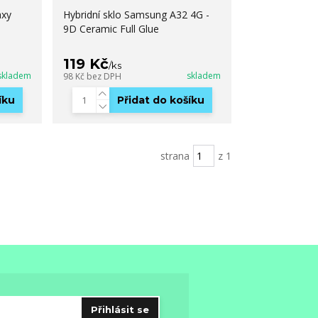
axy
Hybridní sklo Samsung A32 4G -
9D Ceramic Full Glue
119 Kč
/
ks
skladem
skladem
98 Kč
bez DPH
íku
Přidat do košíku
strana
z 1
Přihlásit se