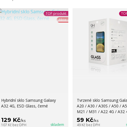
TOP produkt
TOP
Akce
Hybridní sklo Samsung Galaxy
Tvrzené sklo Samsung Gal
A32 4G, ESD Glass, černé
A20 / A30 / A30S / A50 / A5
M21 / M31 / A22 4G / A32 
129 Kč
59 Kč
/
ks
/
ks
skladem
107 Kč
bez DPH
49 Kč
bez DPH