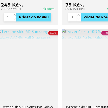
249 Kč
79 Kč
/
ks
/
ks
skladem
206 Kč
bez DPH
65 Kč
bez DPH
Přidat do košíku
Přidat do koš
Akce
TOP
Tvrzené sklo 6D Samsung Galaxy
Tvrzené sklo 10D Samsung