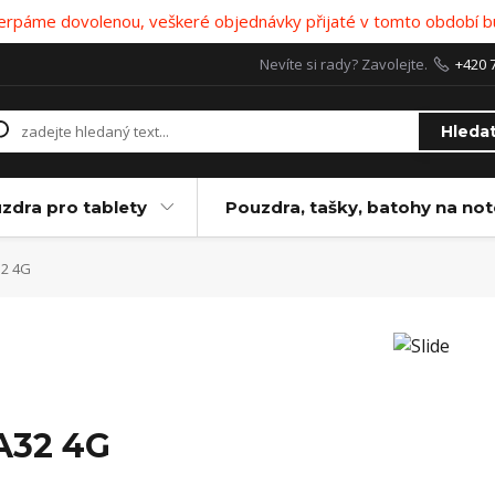
 čerpáme dovolenou, veškeré objednávky přijaté v tomto období b
Nevíte si rady? Zavolejte.
+420 
Hleda
zdra pro tablety
Pouzdra, tašky, batohy na no
2 4G
A32 4G