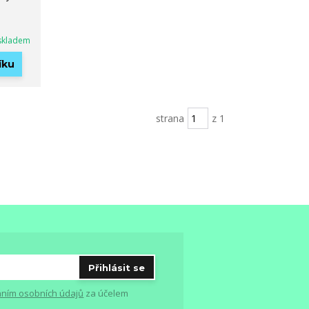
skladem
íku
strana
z 1
Přihlásit se
ním osobních údajů
za účelem