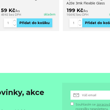
A20e 3mk Flexible Glass
59 Kč
199 Kč
/
ks
/
ks
skladem
49 Kč
bez DPH
164 Kč
bez DPH
Přidat do košíku
Přidat do koš
vinky, akce
Souhlasím se
zpracová
rozesílky newsletteru.