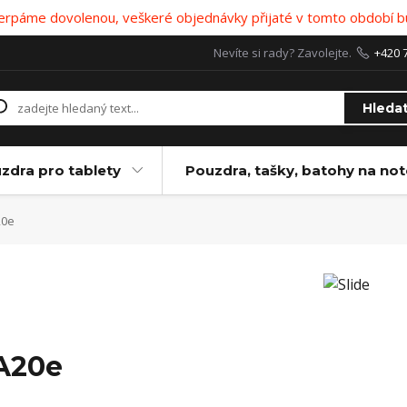
 čerpáme dovolenou, veškeré objednávky přijaté v tomto období b
Nevíte si rady? Zavolejte.
+420 
Hleda
zdra pro tablety
Pouzdra, tašky, batohy na no
0e
A20e