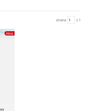
strana
z 1
Akce
axy