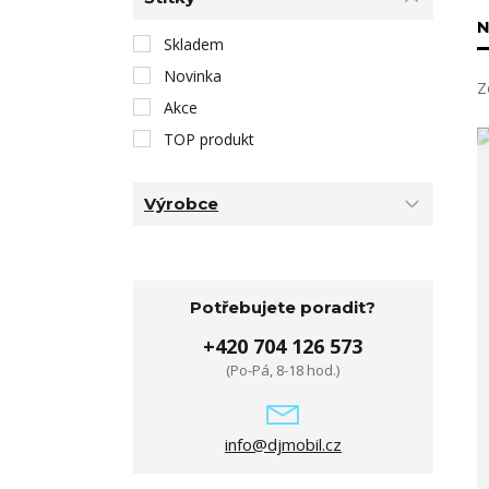
N
Skladem
Novinka
Z
Akce
TOP produkt
Výrobce
Potřebujete poradit?
+420 704 126 573
(Po-Pá, 8-18 hod.)
info@djmobil.cz