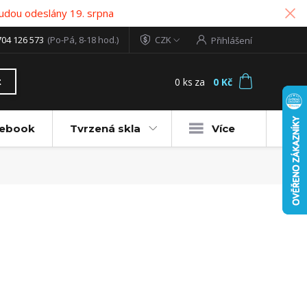
udou odeslány 19. srpna
704 126 573
(Po-Pá, 8-18 hod.)
CZK
Přihlášení
0
ks
za
0 Kč
t
tebook
Tvrzená skla
Více