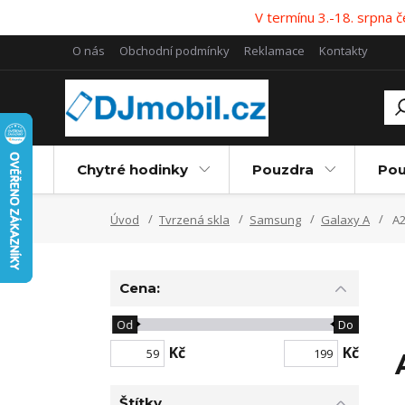
V termínu 3.-18. srpna
O nás
Obchodní podmínky
Reklamace
Kontakty
Chytré hodinky
Pouzdra
Pou
Úvod
Tvrzená skla
Samsung
Galaxy A
A2
Cena:
Od
Do
Kč
Kč
Štítky