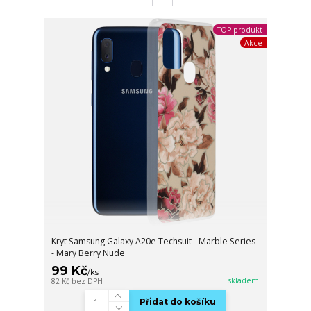
TOP produkt
Akce
Kryt Samsung Galaxy A20e Techsuit - Marble Series
- Mary Berry Nude
99 Kč
/
ks
skladem
82 Kč
bez DPH
Přidat do košíku