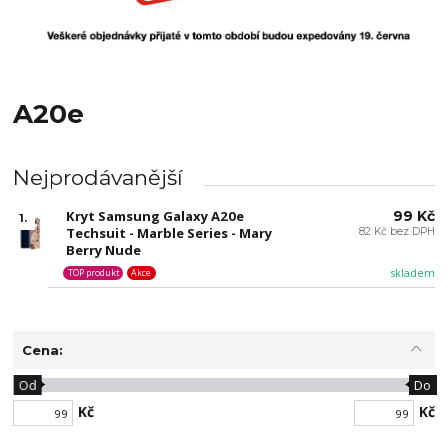
A20e
Nejprodávanější
Kryt Samsung Galaxy A20e
99 Kč
1.
Techsuit - Marble Series - Mary
82 Kč bez DPH
Berry Nude
skladem
TOP produkt
Akce
Cena:
Od
Do
Kč
Kč