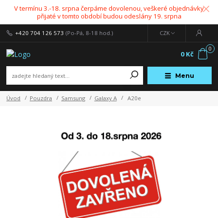
V termínu 3.-18. srpna čerpáme dovolenou, veškeré objednávky
přijaté v tomto období budou odeslány 19. srpna
+420 704 126 573
(Po-Pá, 8-18 hod.)
CZK
0
0 Kč
Menu
Úvod
Pouzdra
Samsung
Galaxy A
A20e