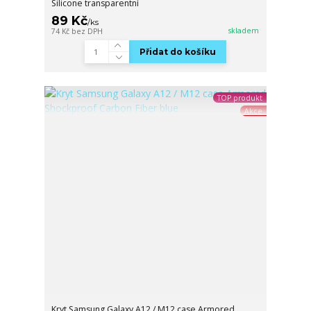
Silicone transparentní
89 Kč
/
ks
skladem
74 Kč
bez DPH
Přidat do košíku
TOP produkt
Akce
Kryt Samsung Galaxy A12 / M12 case Armored