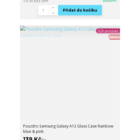
skladem
115 Kč
bez DPH
Přidat do košíku
TOP produkt
Akce
Pouzdro Samsung Galaxy A12 Glass Case Rainbow
blue & pink
139 Kč