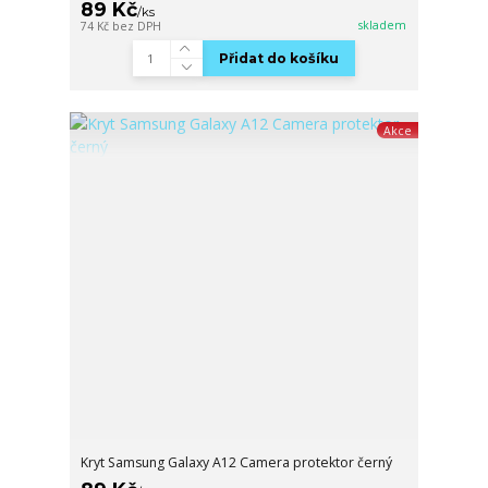
89 Kč
/
ks
skladem
74 Kč
bez DPH
Přidat do košíku
Akce
Kryt Samsung Galaxy A12 Camera protektor černý