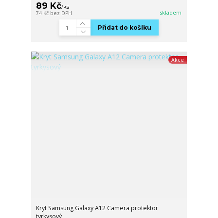
89 Kč
/
ks
skladem
74 Kč
bez DPH
Přidat do košíku
Akce
Kryt Samsung Galaxy A12 Camera protektor
tyrkysový