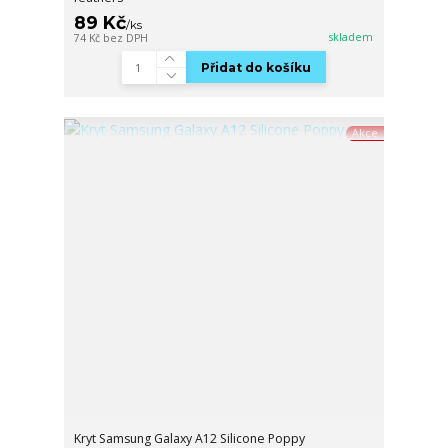
89 Kč
/
ks
skladem
74 Kč
bez DPH
Přidat do košíku
Akce
Kryt Samsung Galaxy A12 Silicone Poppy