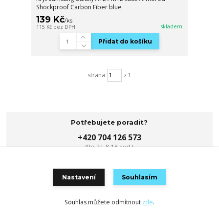
Shockproof Carbon Fiber blue
139 Kč
/
ks
skladem
115 Kč
bez DPH
Přidat do košíku
strana
z 1
Potřebujete poradit?
+420 704 126 573
(Po-Pá, 8-18 hod.)
info@djmobil.cz
Nastavení
Souhlasím
Souhlas můžete odmítnout
zde
.