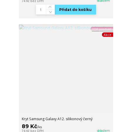
skladem
74 Kč
bez DPH
Přidat do košíku
TOP produkt
Akce
Kryt Samsung Galaxy A12. silikonový černý
89 Kč
/
ks
skladem
74 Kč
bez DPH