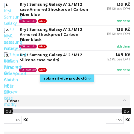
Kryt Samsung Galaxy A12 / M12
139 Kč
1.
case Armored Shockproof Carbon
115 Kč bez DPH
Fiber blue
skladem
TOP produkt
Akce
Kryt Samsung Galaxy A12 / M12
139 Kč
2.
Armored Shockproof Carbon
115 Kč bez DPH
Fiber black
skladem
TOP produkt
Akce
Kryt Samsung Galaxy A12 / M12
149 Kč
3.
Silicone case modrý
123 Kč bez DPH
skladem
TOP produkt
Akce
zobrazit více produktů
Cena:
Od
Do
Kč
Kč