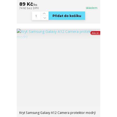
89 Kč
/
ks
skladem
74 Kč
bez DPH
Přidat do košíku
Akce
Kryt Samsung Galaxy A12 Camera protektor modrý