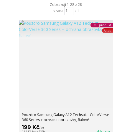
Zobrazuji 1-28 z 28
strana
z 1
TOP produkt
Akce
Pouzdro Samsung Galaxy A12 Techsuit - ColorVerse
360 Series + ochrana obrazovky, fialové
199 Kč
/
ks
skladem
164 Kč
bez DPH