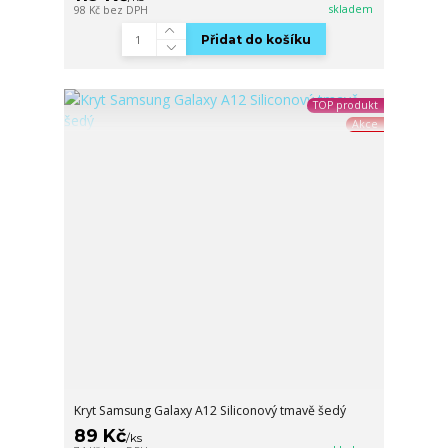
skladem
98 Kč
bez DPH
Přidat do košíku
TOP produkt
Akce
Kryt Samsung Galaxy A12 Siliconový tmavě šedý
89 Kč
/
ks