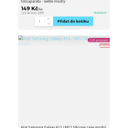
fotoaparátu - světle modrý
149 Kč
/
ks
skladem
123 Kč
bez DPH
Přidat do košíku
TOP produkt
Akce
Kryt Samsung Galaxy A12 / M12 Silicone case modrý