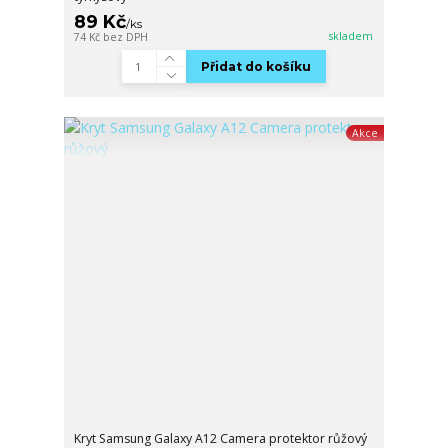
89 Kč
/
ks
skladem
74 Kč
bez DPH
Přidat do košíku
Akce
Kryt Samsung Galaxy A12 Camera protektor růžový