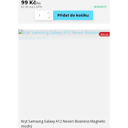
99 Kč
/
ks
skladem
82 Kč
bez DPH
Přidat do košíku
Akce
Kryt Samsung Galaxy A12 Nexeri Business Magnetic
modrý