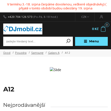
V termínu 3.-18. srpna čerpáme dovolenou, veškeré objednávky
přijaté v tomto období budou odeslány 19. srpna
+420 704 126 573
(Po-Pá, 8-18 hod.)
CZK
0
0 Kč
Menu
Úvod
Pouzdra
Samsung
Galaxy A
A12
A12
Nejprodávanější