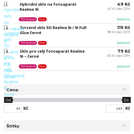
Hybridní sklo na fotoaparát
49 Kč
1.
Realme 9i
40 Kč bez DPH
skladem
TOP produkt
Akce
Tvrzené sklo 5D Realme 8i / 9i Full
119 Kč
2.
Glue černé
98 Kč bez DPH
skladem
TOP produkt
Akce
Sklo pro celý fotoaparát Realme
79 Kč
3.
9i – černé
65 Kč bez DPH
skladem
TOP produkt
Akce
Cena:
Od
Do
Kč
Kč
Štítky