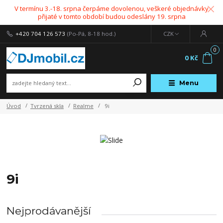
V termínu 3.-18. srpna čerpáme dovolenou, veškeré objednávky
přijaté v tomto období budou odeslány 19. srpna
+420 704 126 573
(Po-Pá, 8-18 hod.)
CZK
0
0 Kč
Menu
Úvod
Tvrzená skla
Realme
9i
9i
Nejprodávanější