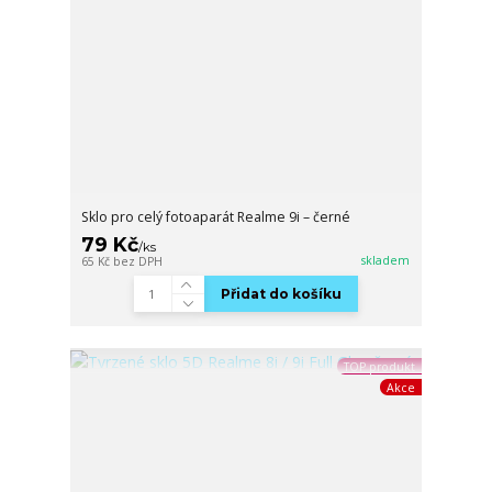
Sklo pro celý fotoaparát Realme 9i – černé
79 Kč
/
ks
skladem
65 Kč
bez DPH
Přidat do košíku
TOP produkt
Akce