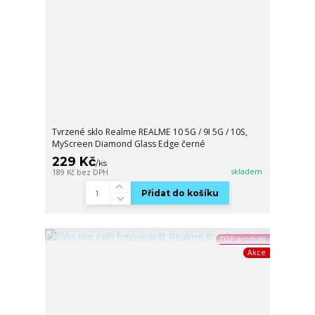
Tvrzené sklo Realme REALME 10 5G / 9I 5G / 10S,
MyScreen Diamond Glass Edge černé
229 Kč
/
ks
skladem
189 Kč
bez DPH
Přidat do košíku
TOP produkt
Akce