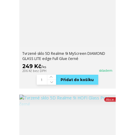
Tvrzené sklo 5D Realme 9i MyScreen DIAMOND
GLASS LITE edge Full Glue černé
249 Kč
/
ks
skladem
206 Kč
bez DPH
Přidat do košíku
Akce