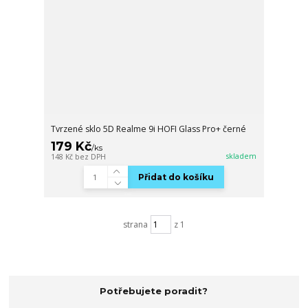
Tvrzené sklo 5D Realme 9i HOFI Glass Pro+ černé
179 Kč
/
ks
skladem
148 Kč
bez DPH
Přidat do košíku
strana
z 1
Potřebujete poradit?