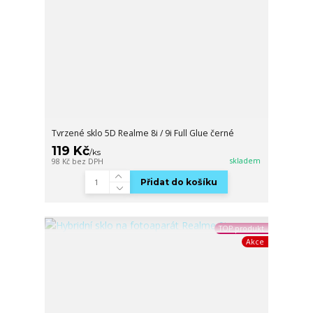
Tvrzené sklo 5D Realme 8i / 9i Full Glue černé
119 Kč
/
ks
skladem
98 Kč
bez DPH
Přidat do košíku
TOP produkt
Akce