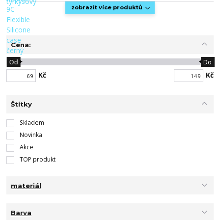
zobrazit více produktů
Cena:
Od
Do
Kč
Kč
Štítky
Skladem
Novinka
Akce
TOP produkt
materiál
Barva