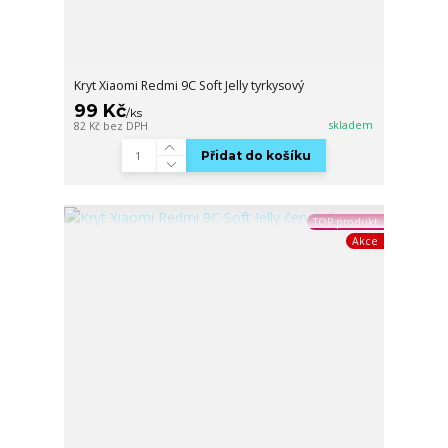
Kryt Xiaomi Redmi 9C Soft Jelly tyrkysový
99 Kč
/
ks
skladem
82 Kč
bez DPH
Přidat do košíku
TOP produkt
Akce