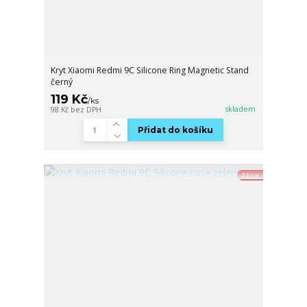
Kryt Xiaomi Redmi 9C Silicone Ring Magnetic Stand
černý
119 Kč
/
ks
skladem
98 Kč
bez DPH
Přidat do košíku
Akce