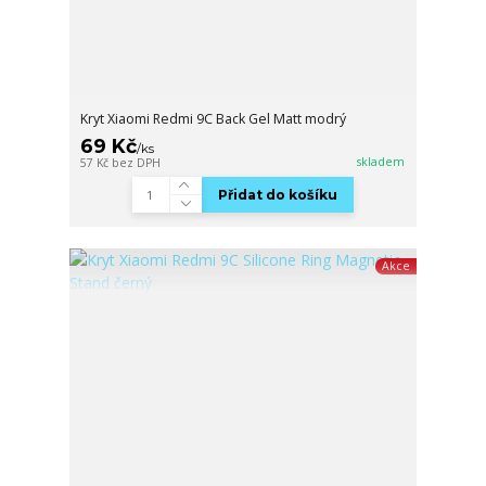
Kryt Xiaomi Redmi 9C Back Gel Matt modrý
69 Kč
/
ks
skladem
57 Kč
bez DPH
Přidat do košíku
Akce