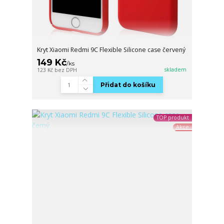
Kryt Xiaomi Redmi 9C Flexible Silicone case červený
149 Kč
/
ks
skladem
123 Kč
bez DPH
Přidat do košíku
TOP produkt
Akce