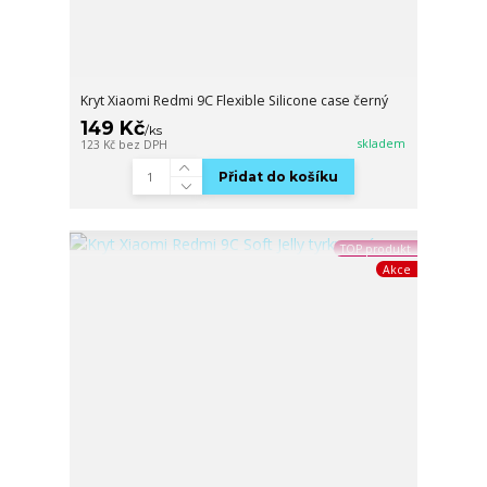
Kryt Xiaomi Redmi 9C Flexible Silicone case černý
149 Kč
/
ks
skladem
123 Kč
bez DPH
Přidat do košíku
TOP produkt
Akce