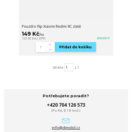
Pouzdro flip Xiaomi Redmi 9C zlaté
149 Kč
/
ks
skladem
123 Kč
bez DPH
Přidat do košíku
strana
z 1
Potřebujete poradit?
+420 704 126 573
(Po-Pá, 8-18 hod.)
info@djmobil.cz