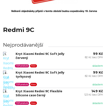
Redmi 9C
Nejprodávanější
Kryt Xiaomi Redmi 9C Soft Jelly
99 Kč
1.
červený
82 Kč bez DPH
skladem
TOP produkt
Akce
Kryt Xiaomi Redmi 9C Soft Jelly
99 Kč
2.
tyrkysový
82 Kč bez DPH
skladem
TOP produkt
Akce
Kryt Xiaomi Redmi 9C Flexible
149 Kč
3.
Silicone case černý
123 Kč bez DPH
skladem
TOP produkt
Akce