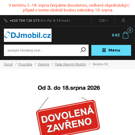
V termínu 3.-18. srpna čerpáme dovolenou, veškeré objednávky
přijaté v tomto období budou odeslány 19. srpna
+420 704 126 573
(Po-Pá, 8-18 hod.)
CZK
0
0 Kč
Menu
Úvod
Pouzdra
Xiaomi
řada Xiaomi Redmi
Redmi 9C