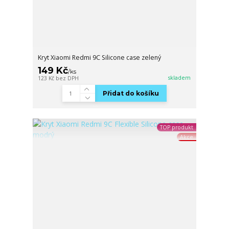
Kryt Xiaomi Redmi 9C Silicone case zelený
149 Kč
/
ks
skladem
123 Kč
bez DPH
Přidat do košíku
TOP produkt
Akce