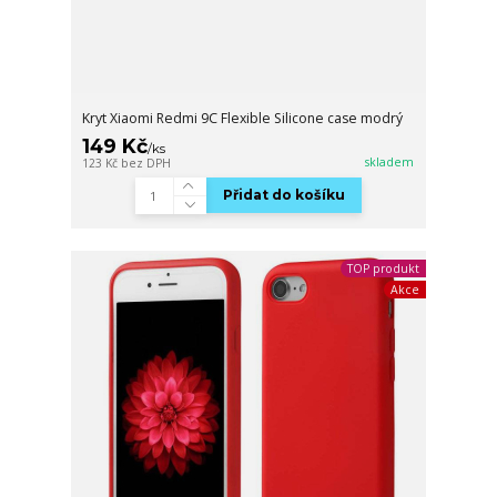
Kryt Xiaomi Redmi 9C Flexible Silicone case modrý
149 Kč
/
ks
skladem
123 Kč
bez DPH
Přidat do košíku
TOP produkt
Akce