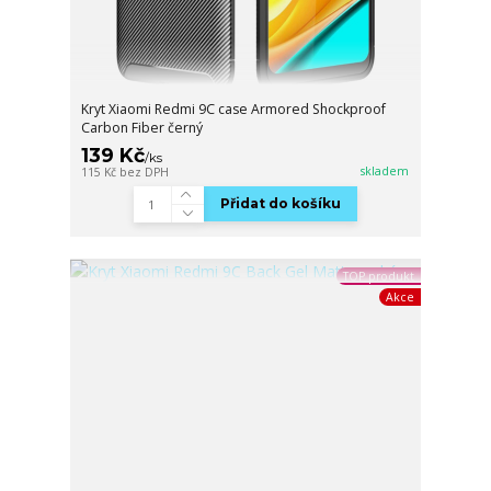
Kryt Xiaomi Redmi 9C case Armored Shockproof
Carbon Fiber černý
139 Kč
/
ks
skladem
115 Kč
bez DPH
Přidat do košíku
TOP produkt
Akce