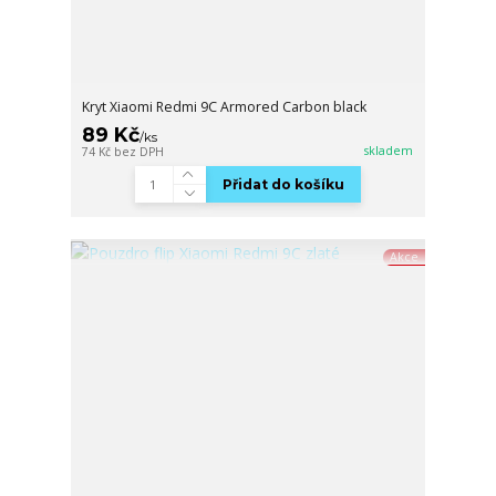
Kryt Xiaomi Redmi 9C Armored Carbon black
89 Kč
/
ks
skladem
74 Kč
bez DPH
Přidat do košíku
Akce