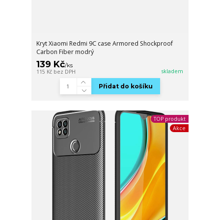
Kryt Xiaomi Redmi 9C case Armored Shockproof
Carbon Fiber modrý
139 Kč
/
ks
skladem
115 Kč
bez DPH
Přidat do košíku
TOP produkt
Akce