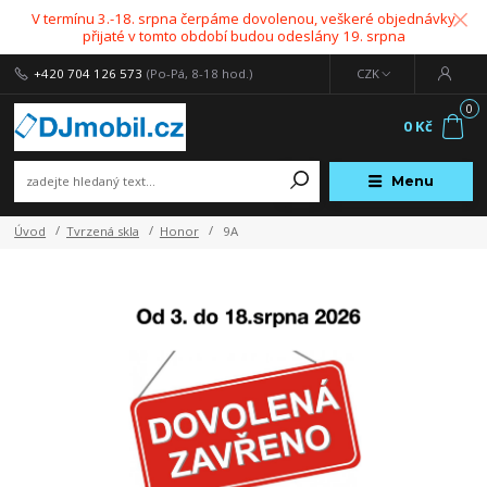
V termínu 3.-18. srpna čerpáme dovolenou, veškeré objednávky
přijaté v tomto období budou odeslány 19. srpna
+420 704 126 573
(Po-Pá, 8-18 hod.)
CZK
0
0 Kč
Menu
Úvod
Tvrzená skla
Honor
9A