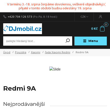
V termínu 3.-18. srpna čerpáme dovolenou, veškeré objednávky
přijaté v tomto období budou odeslány 19. srpna
+420 704 126 573
(Po-Pá, 8-18 hod.)
CZK
0
0 Kč
Menu
Úvod
Pouzdra
Xiaomi
řada Xiaomi Redmi
Redmi 9A
Redmi 9A
Nejprodávanější