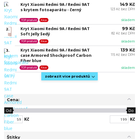
Kryt Xiaomi Redmi 9A / Redmi 9AT
149 Kč
1.
s krytem fotoaparátu - černý
123 Kč bez DPH
skladem
TOP produkt
Akce
Kryt Xiaomi Redmi 9A / Redmi 9AT
99 Kč
2.
Soft Jelly šedý
82 Kč bez DPH
skladem
TOP produkt
Akce
Kryt Xiaomi Redmi 9A / Redmi 9AT
139 Kč
3.
case Armored Shockproof Carbon
115 Kč bez DPH
Fiber blue
skladem
TOP produkt
Akce
zobrazit více produktů
Cena:
Od
Do
Kč
Kč
Štítky