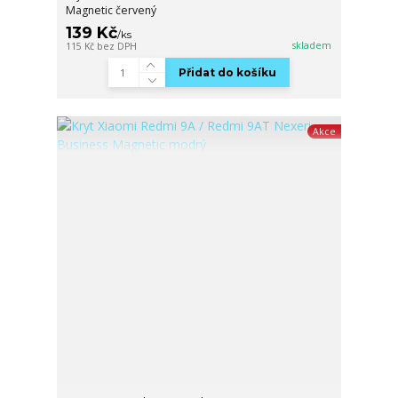
Magnetic červený
139 Kč
/
ks
skladem
115 Kč
bez DPH
Přidat do košíku
Akce