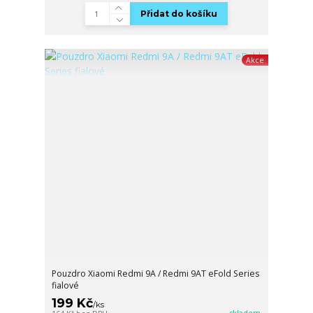
Přidat do košíku
Akce
Pouzdro Xiaomi Redmi 9A / Redmi 9AT eFold Series
fialové
199 Kč
/
ks
skladem