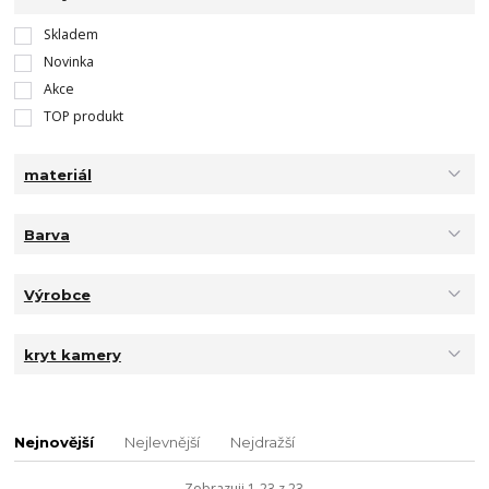
Skladem
Novinka
Akce
TOP produkt
materiál
Barva
Výrobce
kryt kamery
Nejnovější
Nejlevnější
Nejdražší
Zobrazuji 1-23 z 23