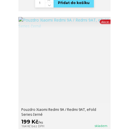
Přidat do košíku
Akce
Pouzdro Xiaomi Redmi 9A / Redmi 9AT, eFold
Series černé
199 Kč
/
ks
skladem
164 Kč
bez DPH