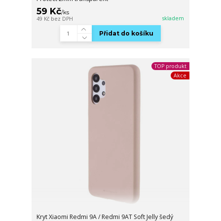
59 Kč
/
ks
skladem
49 Kč
bez DPH
Přidat do košíku
TOP produkt
Akce
Kryt Xiaomi Redmi 9A / Redmi 9AT Soft Jelly šedý