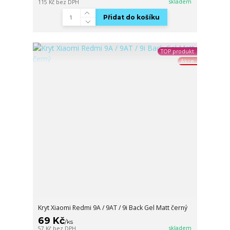
skladem
115 Kč
bez DPH
Přidat do košíku
TOP produkt
Akce
Kryt Xiaomi Redmi 9A / 9AT / 9i Back Gel Matt černý
69 Kč
/
ks
skladem
57 Kč
bez DPH