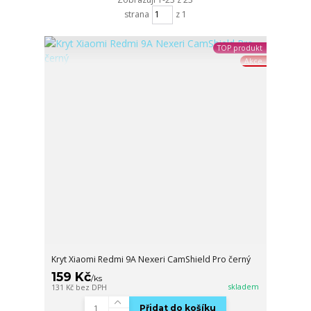
strana
z 1
TOP produkt
Akce
Kryt Xiaomi Redmi 9A Nexeri CamShield Pro černý
159 Kč
/
ks
skladem
131 Kč
bez DPH
Přidat do košíku