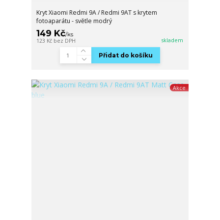
Kryt Xiaomi Redmi 9A / Redmi 9AT s krytem
fotoaparátu - světle modrý
149 Kč
/
ks
skladem
123 Kč
bez DPH
Přidat do košíku
Akce