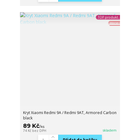
TOP produkt
Akce
Kryt Xiaomi Redmi 9A / Redmi 9AT, Armored Carbon
black
89 Kč
/
ks
skladem
74 Kč
bez DPH
Přidat do košíku