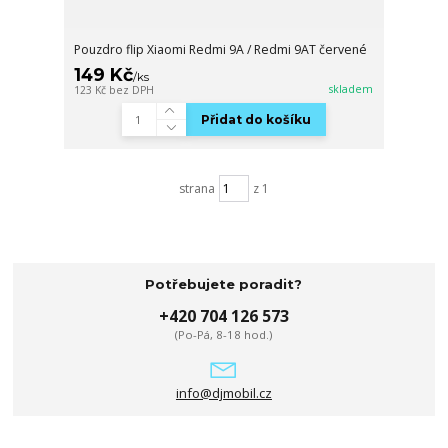
Pouzdro flip Xiaomi Redmi 9A / Redmi 9AT červené
149 Kč
/
ks
skladem
123 Kč
bez DPH
Přidat do košíku
strana
z 1
Potřebujete poradit?
+420 704 126 573
(Po-Pá, 8-18 hod.)
info@djmobil.cz