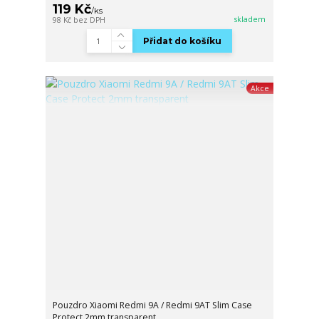
119 Kč
/
ks
skladem
98 Kč
bez DPH
Přidat do košíku
Akce
Pouzdro Xiaomi Redmi 9A / Redmi 9AT Slim Case
Protect 2mm transparent