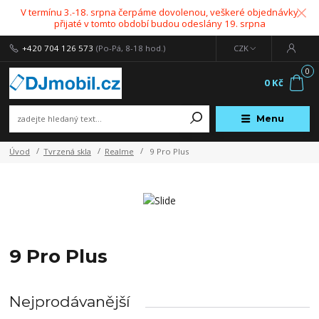
V termínu 3.-18. srpna čerpáme dovolenou, veškeré objednávky
přijaté v tomto období budou odeslány 19. srpna
+420 704 126 573
(Po-Pá, 8-18 hod.)
CZK
0
0 Kč
Menu
Úvod
Tvrzená skla
Realme
9 Pro Plus
9 Pro Plus
Nejprodávanější