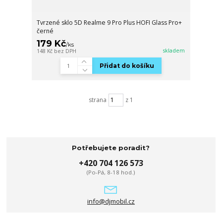
Tvrzené sklo 5D Realme 9 Pro Plus HOFI Glass Pro+
černé
179 Kč
/
ks
skladem
148 Kč
bez DPH
Přidat do košíku
strana
z 1
Potřebujete poradit?
+420 704 126 573
(Po-Pá, 8-18 hod.)
info@djmobil.cz