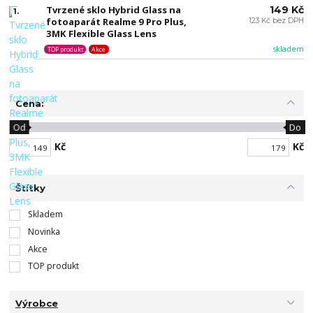
Tvrzené sklo Hybrid Glass na
149 Kč
1.
fotoaparát Realme 9 Pro Plus,
123 Kč bez DPH
3MK Flexible Glass Lens
skladem
TOP produkt
Akce
Cena:
Od
Do
Kč
Kč
Štítky
Skladem
Novinka
Akce
TOP produkt
Výrobce