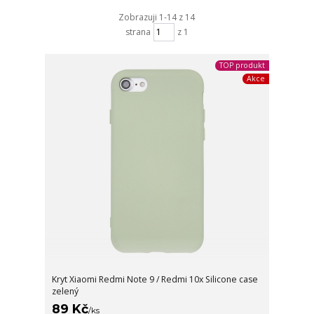
Zobrazuji 1-14 z 14
strana
z 1
TOP produkt
Akce
Kryt Xiaomi Redmi Note 9 / Redmi 10x Silicone case
zelený
89 Kč
/
ks