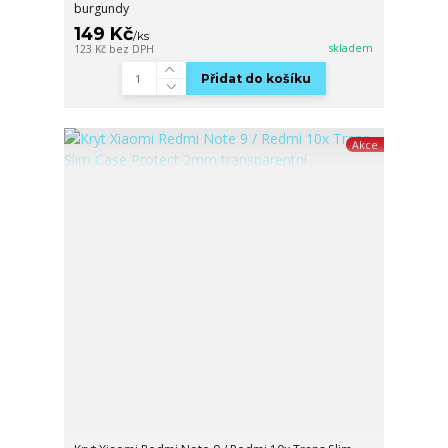
burgundy
149 Kč
/
ks
skladem
123 Kč
bez DPH
Přidat do košíku
Akce