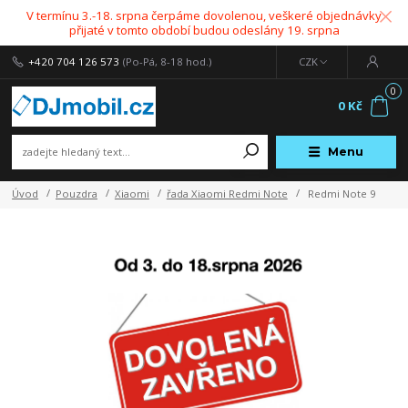
V termínu 3.-18. srpna čerpáme dovolenou, veškeré objednávky
přijaté v tomto období budou odeslány 19. srpna
+420 704 126 573
(Po-Pá, 8-18 hod.)
CZK
0
0 Kč
Menu
Úvod
Pouzdra
Xiaomi
řada Xiaomi Redmi Note
Redmi Note 9