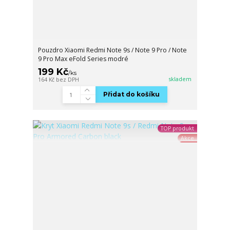
Pouzdro Xiaomi Redmi Note 9s / Note 9 Pro / Note
9 Pro Max eFold Series modré
199 Kč
/
ks
skladem
164 Kč
bez DPH
Přidat do košíku
TOP produkt
Akce