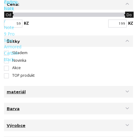
Cena:
Od
Do
Kč
Kč
Štítky
Skladem
Novinka
Akce
TOP produkt
materiál
Barva
Výrobce