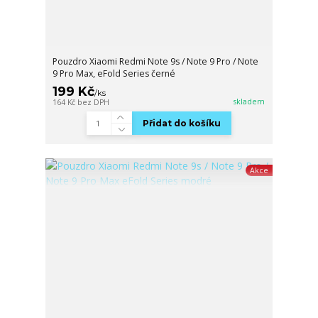
Pouzdro Xiaomi Redmi Note 9s / Note 9 Pro / Note
9 Pro Max, eFold Series černé
199 Kč
/
ks
skladem
164 Kč
bez DPH
Přidat do košíku
Akce