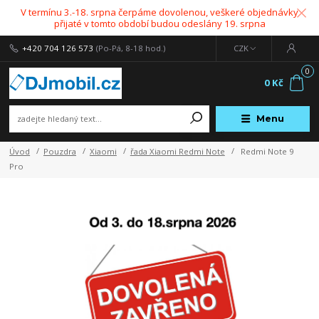
V termínu 3.-18. srpna čerpáme dovolenou, veškeré objednávky
přijaté v tomto období budou odeslány 19. srpna
+420 704 126 573
(Po-Pá, 8-18 hod.)
CZK
0
0 Kč
Menu
Úvod
Pouzdra
Xiaomi
řada Xiaomi Redmi Note
Redmi Note 9
Pro