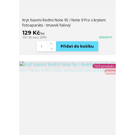
Kryt Xiaomi Redmi Note 9S / Note 9 Pro s krytem
fotoaparátu - tmavvě fialový
129 Kč
/
ks
skladem
107 Kč
bez DPH
Přidat do košíku
TOP produkt
Akce