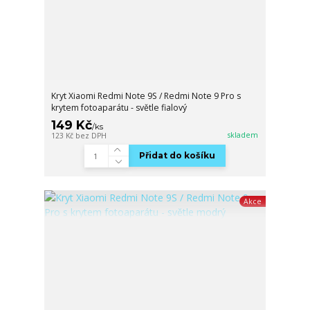
Kryt Xiaomi Redmi Note 9S / Redmi Note 9 Pro s
krytem fotoaparátu - světle fialový
149 Kč
/
ks
skladem
123 Kč
bez DPH
Přidat do košíku
Akce