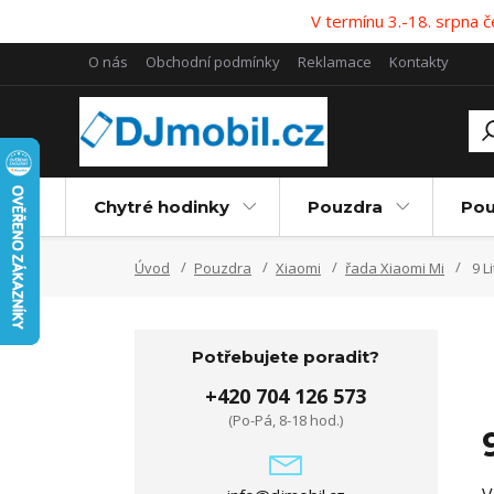
V termínu 3.-18. srpna
O nás
Obchodní podmínky
Reklamace
Kontakty
Chytré hodinky
Pouzdra
Pou
Úvod
Pouzdra
Xiaomi
řada Xiaomi Mi
9 Li
Potřebujete poradit?
+420 704 126 573
(Po-Pá, 8-18 hod.)