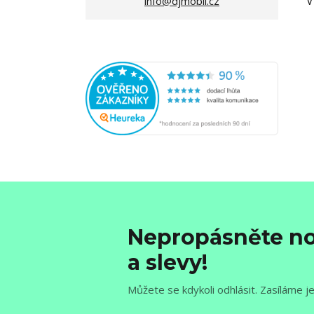
V
info@djmobil.cz
Nepropásněte no
a slevy!
Můžete se kdykoli odhlásit. Zasíláme j