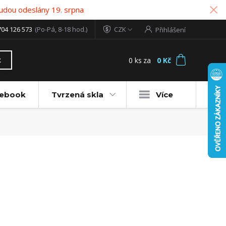
udou odeslány 19. srpna
704 126 573
(Po-Pá, 8-18 hod.)
CZK
Přihlášení
0
ks
za
0 Kč
t
tebook
Tvrzená skla
Více