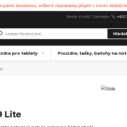
 čerpáme dovolenou, veškeré objednávky přijaté v tomto období b
Nevíte si rady? Zavolejte.
+420 
Hleda
zdra pro tablety
Pouzdra, tašky, batohy na no
te
9 Lite