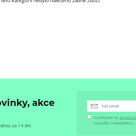
 této kategorii nebylo nalezeno žádné zboží.
vinky, akce
Souhlasím se
zpracová
rozesílky newsletteru.
ednou za 14 dní.